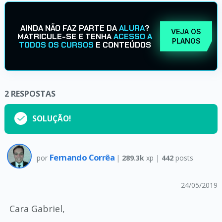
AINDA NÃO FAZ PARTE DA
ALURA
?
VEJA OS
MATRICULE-SE E TENHA
ACESSO A
PLANOS
TODOS OS CURSOS
E CONTEÚDOS
2
RESPOSTAS
SOLUÇÃO!
Fernando Corrêa
por
|
289.3k
xp |
442
posts
24/05/2019
Cara Gabriel,