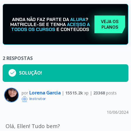
AINDA NÃO FAZ PARTE DA
ALURA
?
VEJA OS
MATRICULE-SE E TENHA
ACESSO A
PLANOS
TODOS OS CURSOS
E CONTEÚDOS
2
RESPOSTAS
SOLUÇÃO!
Lorena Garcia
por
|
15515.2k
xp |
23368
posts
Instrutor
10/06/2024
Olá, Ellen! Tudo bem?