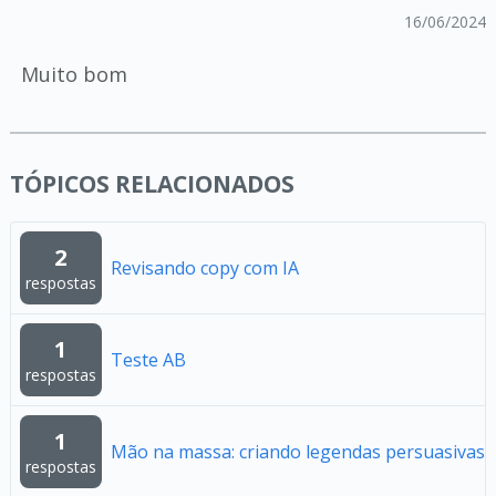
16/06/2024
Muito bom
TÓPICOS RELACIONADOS
2
Revisando copy com IA
respostas
1
Teste AB
respostas
1
Mão na massa: criando legendas persuasivas
respostas