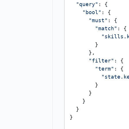
"query"
: {

"bool"
: {

"must"
: {

"match"
: {

"skills.
        }

      },

"filter"
: {

"term"
: {

"state.k
        }

      }

    }

  }

}