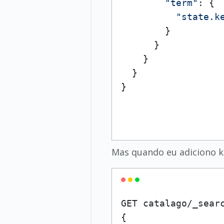
"term"
: {

"state.k
        }

      }

    }

  }

}

Mas quando eu adiciono k
GET catalago/_searc
{
