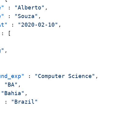
e"
:
"Alberto"
,
e"
:
"Souza"
,
At"
:
"2020-02-10"
,
:
[
,
g"
,
"
und_exp"
:
"Computer Science"
,
:
"BA"
,
"Bahia"
,
"
:
"Brazil"