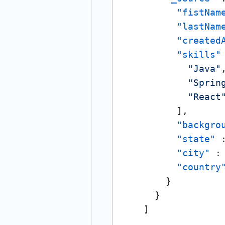
"fistNam
"lastNam
"created
"skills"
"Java"
"Sprin
"React
]
,
"backgro
"state"
"city"
:
"country
}
}
]