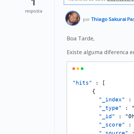
1
resposta
Thiago Sakurai Pa
por
Boa Tarde,
Existe alguma diferenca e
"hits"
:
[
{
"_index"
:
"_type"
:
"_id"
:
"0
"_score"
:
"_source"