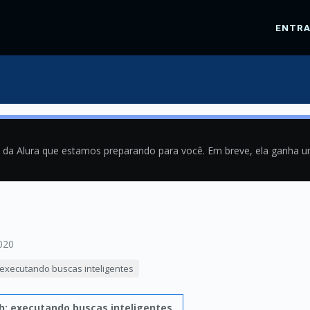
ENTR
a da Alura que estamos preparando para você. Em breve, ela ganha 
020
: executando buscas inteligentes
ch: executando buscas inteligentes