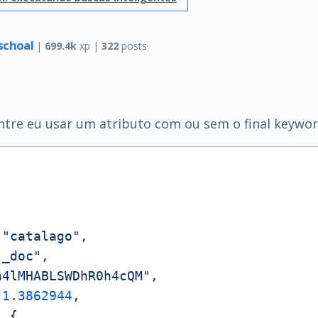
schoal
|
699.4k
xp |
322
posts
ntre eu usar um atributo com ou sem o final keywo
"catalago"
,
"_doc"
,
h4lMHABLSWDhR0h4cQM"
,
1.3862944
,
:
{