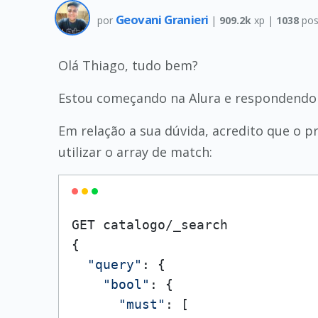
Geovani Granieri
por
|
909.2k
xp |
1038
pos
Olá Thiago, tudo bem?
Estou começando na Alura e respondendo 
Em relação a sua dúvida, acredito que o p
utilizar o array de match:
GET catalogo/_search

{

"query"
: {

"bool"
: {

"must"
: [
