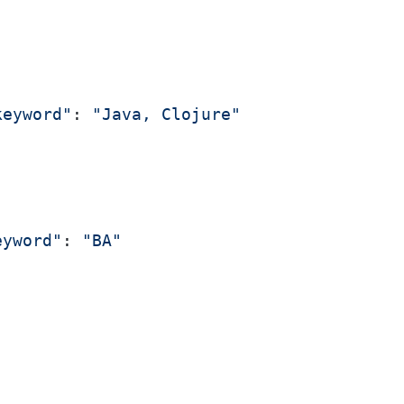
keyword"
: 
"Java, Clojure"
eyword"
: 
"BA"