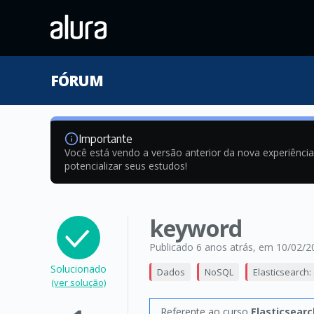
FÓRUM
Importante
Você está vendo a versão anterior da nova experiênci
potencializar seus estudos!
keyword
Publicado 6 anos atrás
, em 10/02/2
Solucionado
Dados
NoSQL
Elasticsearch
(ver solução)
Referente ao curso
Elasticsear