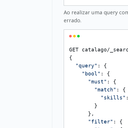
Ao realizar uma query com
errado.
GET catalago/_searc
{

"query"
: {

"bool"
: {

"must"
: {

"match"
: {

"skills"
        }

      },

"filter"
: {
