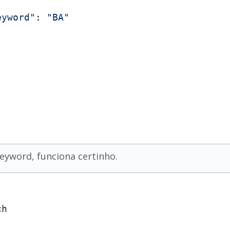
eyword"
: 
"BA"
eyword, funciona certinho.
h
