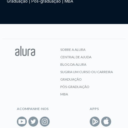
Graduação
|
Pós-graduação
|
MBA
SOBRE A ALURA
CENTRAL DE AJUDA
BLOG DA ALURA
SUGIRA UM CURSO OU CARREIRA
GRADUAÇÃO
PÓS-GRADUAÇÃO
MBA
ACOMPANHE-NOS
APPS