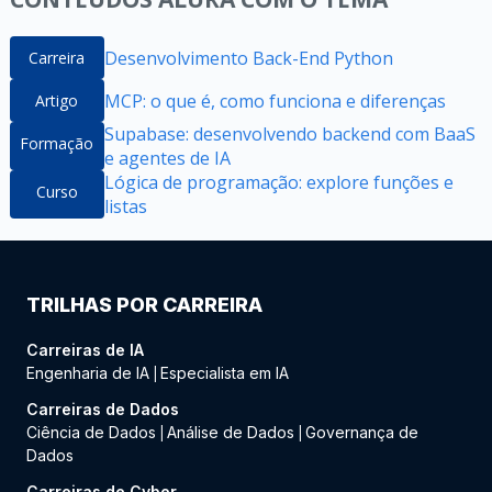
Desenvolvimento Back-End Python
Carreira
MCP: o que é, como funciona e diferenças
Artigo
Supabase: desenvolvendo backend com BaaS
Formação
e agentes de IA
Lógica de programação: explore funções e
Curso
listas
TRILHAS POR CARREIRA
Carreiras de IA
Engenharia de IA
Especialista em IA
|
Carreiras de Dados
Ciência de Dados
Análise de Dados
Governança de
|
|
Dados
Carreiras de Cyber