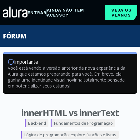
AINDA NÃO TEM
VEJA OS
ENTRAR
ACESSO?
PLANOS
FÓRUM
Importante
Você está vendo a versão anterior da nova experiência da
Alura que estamos preparando para você. Em breve, ela
ganha uma identidade visual novinha totalmente pensada
em potencializar seus estudos!
innerHTML vs innerText
Back-end
Fundamentos de Programação
Lógica de programação: explore funções e listas