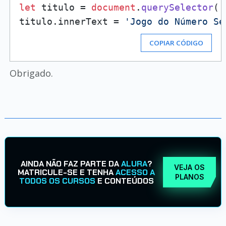
let
 titulo = 
document
.
querySelector
(
'
titulo.
innerText
 = 
'Jogo do Número Se
COPIAR CÓDIGO
Obrigado.
AINDA NÃO FAZ PARTE DA
ALURA
?
VEJA OS
MATRICULE-SE E TENHA
ACESSO A
PLANOS
TODOS OS CURSOS
E CONTEÚDOS