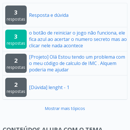
3
Resposta e dúvida
respostas
o botão de reiniciar o jogo não funciona, ele
3
fica azul ao acertar o numero secreto mas ao
respostas
clicar nele nada acontece
[Projeto] Olá Estou tendo um problema com
2
o meu código de calculo de IMC . Alquem
respostas
poderia me ajudar
2
[Dúvida] lenght - 1
respostas
Mostrar mais tópicos
CONTEÚDOS ALURA COM O TEMA