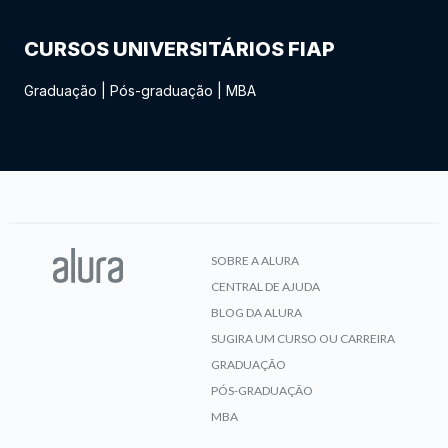
CURSOS UNIVERSITÁRIOS FIAP
Graduação
|
Pós-graduação
|
MBA
SOBRE A ALURA
CENTRAL DE AJUDA
BLOG DA ALURA
SUGIRA UM CURSO OU CARREIRA
GRADUAÇÃO
PÓS-GRADUAÇÃO
MBA