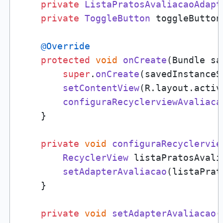
private
ListaPratosAvaliacaoAdapt
private
ToggleButton
 toggleButton;
@Override
protected
void
onCreate
(
Bundle sa
super
.
onCreate
(savedInstanceSt
setContentView
(R.
layout
.
activ
configuraRecyclerviewAvaliaca
    }

private
void
configuraRecyclervie
RecyclerView
 listaPratosAvali
setAdapterAvaliacao
(listaPrat
    }

private
void
setAdapterAvaliacao
(