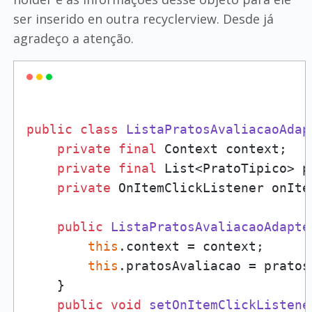
ser inserido en outra recyclerview. Desde já
agradeço a atenção.
public
class
ListaPratosAvaliacaoAdap
private
final
 Context context;

private
final
 List<PratoTipico> p
private
 OnItemClickListener onIte
public
ListaPratosAvaliacaoAdapte
this
.context = context;

this
.pratosAvaliacao = pratos;
    }

public
void
setOnItemClickListene