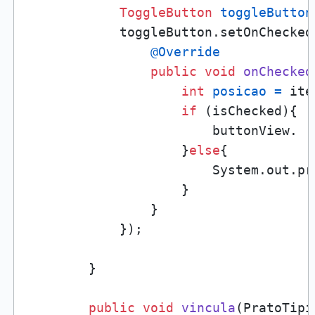
ToggleButton
toggleButton
            toggleButton.setOnChecked
@Override
public
void
onChecked
int
posicao
=
 ite
if
 (isChecked){

                        buttonView.

                    }
else
{

                        System.out.pr
                    }

                }

            });

        }

public
void
vincula
(PratoTipi