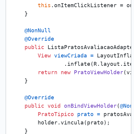
this
.onItemClickListener = on
    }

@NonNull
@Override
public
 ListaPratosAvaliacaoAdapte
View
viewCriada
=
 LayoutInfla
                .inflate(R.layout.ite
return
new
PratoViewHolder
(vi
    }

@Override
public
void
onBindViewHolder
(
@Non
PratoTipico
prato
=
 pratosAva
        holder.vincula(prato);

    }
