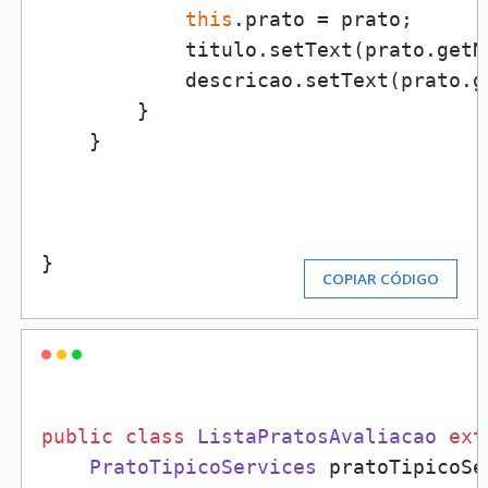
this
.prato = prato;

            titulo.setText(prato.getNo
            descricao.setText(prato.g
        }

    }

}
COPIAR CÓDIGO
public
class
ListaPratosAvaliacao
ext
PratoTipicoServices
 pratoTipicoSe