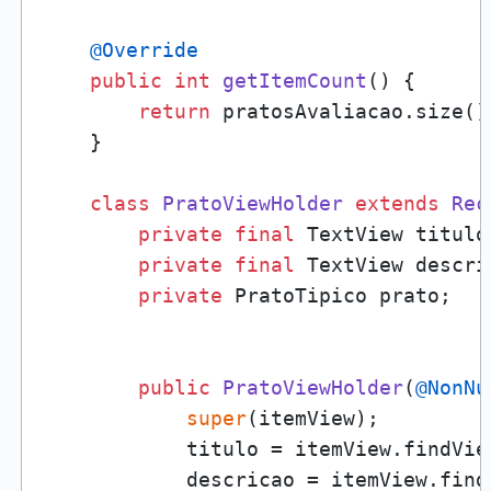
@Override
public
int
getItemCount
()
 {

return
 pratosAvaliacao.size();
    }

class
PratoViewHolder
extends
Rec
private
final
 TextView titulo;
private
final
 TextView descric
private
 PratoTipico prato;

public
PratoViewHolder
(
@NonNu
super
(itemView);

            titulo = itemView.findVie
            descricao = itemView.find