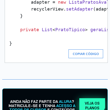
        adapter = 
new
ListaPratosAval
        recyclerView.
setAdapter
(adapt
    }

private
List
<
PratoTipico
> 
geraLis
COPIAR CÓDIGO
AINDA NÃO FAZ PARTE DA
ALURA
?
VEJA OS
MATRICULE-SE E TENHA
ACESSO A
PLANOS
TODOS OS CURSOS
E CONTEÚDOS