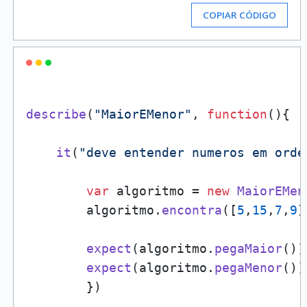
COPIAR CÓDIGO
describe
(
"MaiorEMenor"
, 
function
(
){

it
(
"deve entender numeros em orde
var
 algoritmo = 
new
MaiorEMen
        algoritmo.
encontra
([
5
,
15
,
7
,
9
]
expect
(algoritmo.
pegaMaior
())
expect
(algoritmo.
pegaMenor
())
        })
