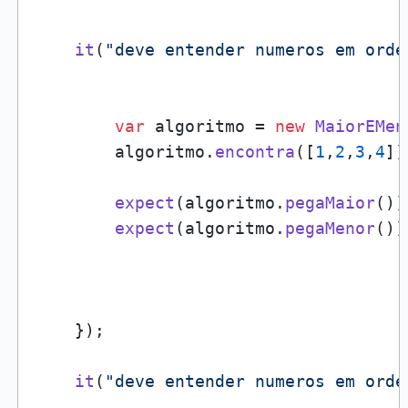
it
(
"deve entender numeros em orde
var
 algoritmo = 
new
MaiorEMen
        algoritmo.
encontra
([
1
,
2
,
3
,
4
]);
expect
(algoritmo.
pegaMaior
())
expect
(algoritmo.
pegaMenor
())
    });

it
(
"deve entender numeros em orde