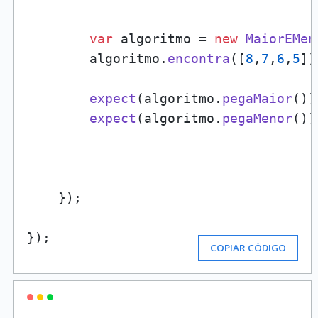
var
 algoritmo = 
new
MaiorEMen
        algoritmo.
encontra
([
8
,
7
,
6
,
5
]);
expect
(algoritmo.
pegaMaior
())
expect
(algoritmo.
pegaMenor
())
    });

});
COPIAR CÓDIGO