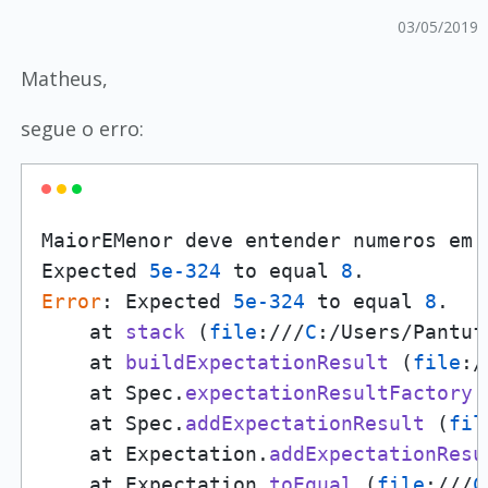
03/05/2019
Matheus,
segue o erro:
MaiorEMenor deve entender numeros em 
Expected 
5e-324
 to equal 
8
Error
: Expected 
5e-324
 to equal 
8
.

    at 
stack
 (
file
:///
C
:/Users/Pantuf
    at 
buildExpectationResult
 (
file
:/
    at Spec.
expectationResultFactory
 
    at Spec.
addExpectationResult
 (
fil
    at Expectation.
addExpectationResu
    at Expectation.
toEqual
 (
file
:///
C