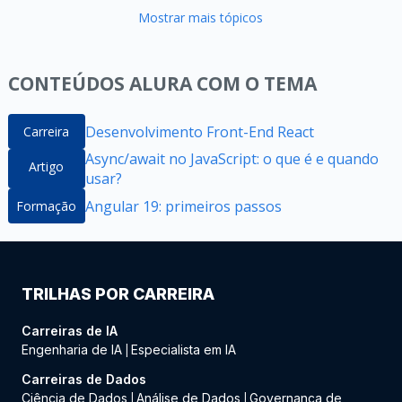
Mostrar mais tópicos
CONTEÚDOS ALURA COM O TEMA
Desenvolvimento Front-End React
Carreira
Async/await no JavaScript: o que é e quando
Artigo
usar?
Angular 19: primeiros passos
Formação
TRILHAS POR CARREIRA
Carreiras de IA
Engenharia de IA
Especialista em IA
|
Carreiras de Dados
Ciência de Dados
Análise de Dados
Governança de
|
|