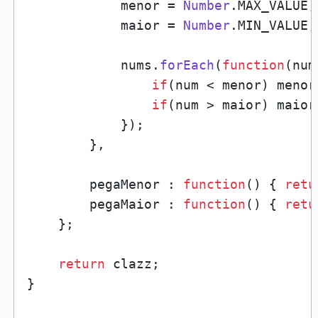
            menor = 
Number
.
MAX_VALUE
;

            maior = 
Number
.
MIN_VALUE
;

            nums.
forEach
(
function
(
num
if
(num < menor) menor 
if
(num > maior) maior 
            });

        },

        pegaMenor : 
function
(
) { 
retu
        pegaMaior : 
function
(
) { 
retu
    };

return
 clazz;

}
