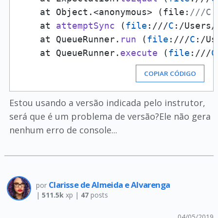
    at Object.<anonymous> (file:
///C:
    at 
attemptSync
 (
file
:///
C
:/Users/
    at QueueRunner.
run
 (
file
:///
C
:/Us
    at QueueRunner.
execute
 (
file
:///
C
COPIAR CÓDIGO
Estou usando a versão indicada pelo instrutor,
será que é um problema de versão?Ele não gera
nenhum erro de console...
Clarisse de Almeida e Alvarenga
por
|
511.5k
xp |
47
posts
04/05/2019