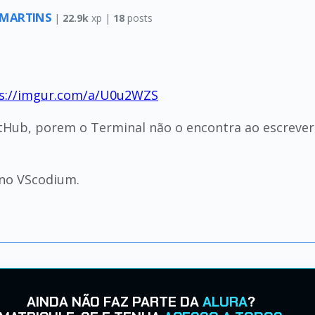
 MARTINS
|
22.9k
xp |
18
posts
s://imgur.com/a/U0u2WZS
itHub, porem o Terminal não o encontra ao escrever 
 no VScodium.
AINDA NÃO FAZ PARTE DA
ALURA
?