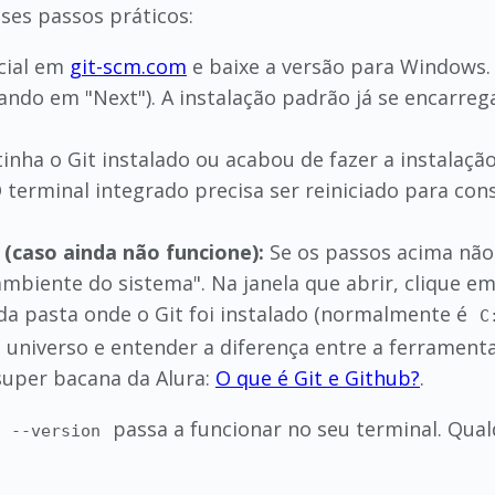
sses passos práticos:
icial em
git-scm.com
e baixe a versão para Windows. 
cando em "Next"). A instalação padrão já se encarre
tinha o Git instalado ou acabou de fazer a instalaçã
erminal integrado precisa ser reiniciado para cons
 (caso ainda não funcione):
Se os passos acima não 
ambiente do sistema". Na janela que abrir, clique e
 da pasta onde o Git foi instalado (normalmente é
C
universo e entender a diferença entre a ferrament
super bacana da Alura:
O que é Git e Github?
.
passa a funcionar no seu terminal. Qualq
t --version