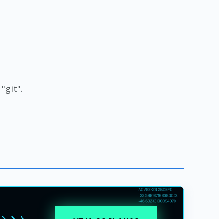
"git".