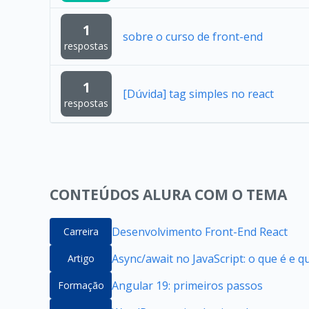
1
sobre o curso de front-end
respostas
1
[Dúvida] tag simples no react
respostas
CONTEÚDOS ALURA COM O TEMA
Desenvolvimento Front-End React
Carreira
Async/await no JavaScript: o que é e 
Artigo
Angular 19: primeiros passos
Formação