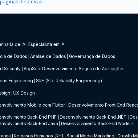
 páginas dinâmicas
nharia de IA
Especialista em IA
|
cia de Dados
Análise de Dados
Governança de Dados
|
|
d Security
AppSec: Desenvolvimento Seguro de Aplicações
|
form Engineering
SRE (Site Reliability Engineering)
|
esign
UX Design
|
nvolvimento Mobile com Flutter
Desenvolvimento Front-End Reac
|
envolvimento Back-End PHP
Desenvolvimento Back-End .NET
Des
|
|
envolvimento Back-End Java
Desenvolvimento Back-End Node.js
|
rança
Recursos Humanos (RH)
Social Media Marketing
Growth Ma
|
|
|