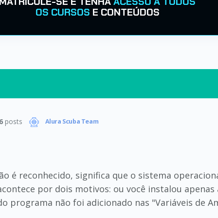
MATRICULE-SE E TENHA
ACESSO A TODOS
OS CURSOS
E CONTEÚDOS
6
posts
Alura Scuba Team
ão é reconhecido, significa que o sistema operacio
contece por dois motivos: ou você instalou apenas 
 do programa não foi adicionado nas "Variáveis de 