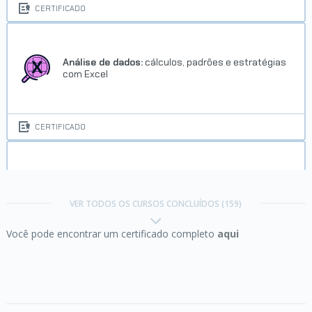
CERTIFICADO
Concluído em 10/09/2019
VER CERTIFICADO
Análise de dados:
cálculos, padrões e estratégias
com Excel
CERTIFICADO
Análise de experimentos:
testes, mapas de cores
e análises dos dados
Trilha Python Web
VER TODOS OS CURSOS CONCLUÍDOS (159)
Você pode encontrar um certificado completo
aqui
Concluído em 23/12/2019
CERTIFICADO
VER CERTIFICADO
Angular parte 1:
produtividade e organização com
framework SPA