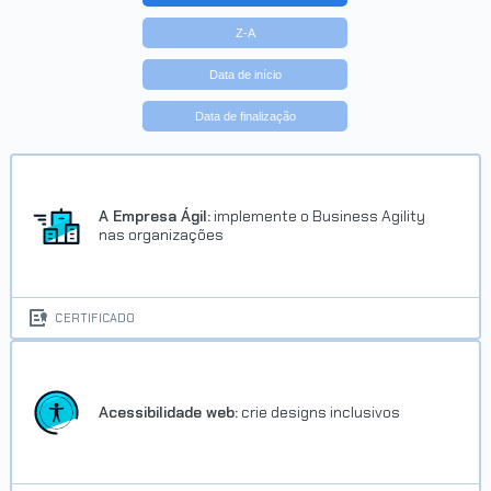
Z-A
Data de início
Data de finalização
Trilha Vue.js
Concluído em 19/08/2019
A Empresa Ágil:
implemente o Business Agility
nas organizações
VER CERTIFICADO
CERTIFICADO
Acessibilidade web:
crie designs inclusivos
Trilha Excel VBA