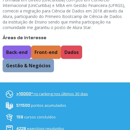
Internacional (UniCuritiba) e MBA em Gestão Financeira (UFRGS),
comecei a migração para Ciência de Dados em 2018 através da
Alura, participando do Primeiro Bootcamp de Ciência de Dados
da instituição de Ensino sendo que minha participação na
comunidade me garantiu o posto de Alura Star.
Áreas de interesse
Back-end
Front-end
Dados
Gestão & Negócios
no ranking nos últimos 30 dias
>10000º
pontos acumulados
511500
cursos concluídos
159
exercícios resolvidos
4228