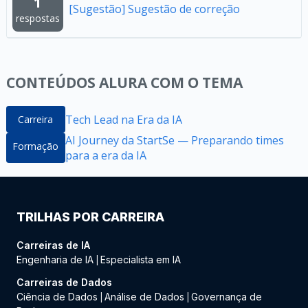
1
[Sugestão] Sugestão de correção
respostas
CONTEÚDOS ALURA COM O TEMA
Tech Lead na Era da IA
Carreira
AI Journey da StartSe — Preparando times
Formação
para a era da IA
TRILHAS POR CARREIRA
Carreiras de IA
Engenharia de IA
Especialista em IA
|
Carreiras de Dados
Ciência de Dados
Análise de Dados
Governança de
|
|