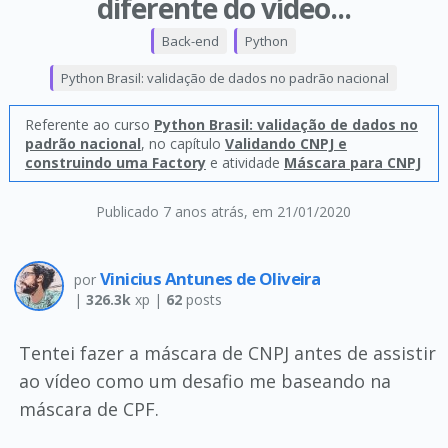
diferente do vídeo...
Back-end
Python
Python Brasil: validação de dados no padrão nacional
Referente ao curso
Python Brasil: validação de dados no
padrão nacional
, no capítulo
Validando CNPJ e
construindo uma Factory
e atividade
Máscara para CNPJ
Publicado 7 anos atrás
, em 21/01/2020
Vinicius Antunes de Oliveira
por
|
326.3k
xp |
62
posts
Tentei fazer a máscara de CNPJ antes de assistir
ao vídeo como um desafio me baseando na
máscara de CPF.