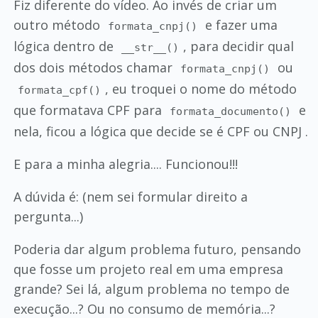
Fiz diferente do vídeo. Ao invés de criar um
outro método
e fazer uma
formata_cnpj()
lógica dentro de
, para decidir qual
__str__()
dos dois métodos chamar
ou
formata_cnpj()
, eu troquei o nome do método
formata_cpf()
que formatava CPF para
e
formata_documento()
nela, ficou a lógica que decide se é CPF ou CNPJ .
E para a minha alegria.... Funcionou!!!
A dúvida é: (nem sei formular direito a
pergunta...)
Poderia dar algum problema futuro, pensando
que fosse um projeto real em uma empresa
grande? Sei lá, algum problema no tempo de
execução...? Ou no consumo de memória...?