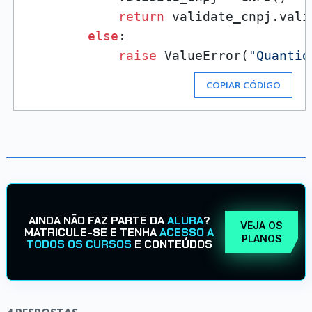
return
 validate_cnpj.vali
else
:

raise
 ValueError(
"Quantid
COPIAR CÓDIGO
AINDA NÃO FAZ PARTE DA
ALURA
?
VEJA OS
MATRICULE-SE E TENHA
ACESSO A
PLANOS
TODOS OS CURSOS
E CONTEÚDOS