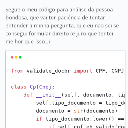
Segue o meu código para análise da pessoa
bondosa, que vai ter paciência de tentar
entender a minha pergunta, que eu não sei se
consegui formular direito (e juro que tentei
melhor que isso...)
from
 validate_docbr 
import
 CPF, CNPJ

class
CpfCnpj
:

def
__init__
(
self, documento, tip
        self.tipo_documento = tipo_doc
        documento = 
str
(documento)

if
 tipo_documento.lower() == 
if
 self.cpf_eh_valido(docu