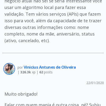
negócio atual não sei se seria interessante você
usar um algoritmo local para fazer essa
validação. Tem vários serviços (APIs) que fazem
isso para você, além da capacidade de te trazer
diversas outras informações como: nome
completo, nome da mãe, aniversário, status
(ativo, cancelado, etc).
Vinicius Antunes de Oliveira
por
|
326.3k
xp |
62
posts
22/01/2020
Muito obrigado!
Falar com quem manja é outra coisa, né? Subiu