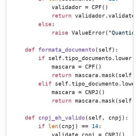
            validador = CPF()

return
 validador.validate
else
:

raise
 ValueError(
"Quantid
def
formata_documento
(
self
):

if
 self.tipo_documento.lower(
            mascara = CPF()

return
 mascara.mask(self.c
elif
 self.tipo_documento.lowe
            mascara = CNPJ()

return
 mascara.mask(self.c
def
cnpj_eh_valido
(
self, cnpj
):

if
len
(cnpj) == 
14
:

            validate_cnpj = CNPJ()
