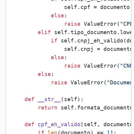
                self.cpf = documento

else
:

raise
 ValueError(
"CPF
elif
 self.tipo_documento.lowe
if
 self.cnpj_eh_valido(doc
                self.cnpj = documento

else
:

raise
 ValueError(
"CNP
else
:

raise
 ValueError(
"Documen
def
__str__
(
self
):

return
 self.formata_documento(
def
cpf_eh_valido
(
self, documento
if
len
(documento) == 
11
:
