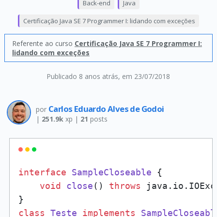
Back-end
Java
Certificação Java SE 7 Programmer I: lidando com exceções
Referente ao curso
Certificação Java SE 7 Programmer I:
lidando com exceções
Publicado 8 anos atrás
, em 23/07/2018
Carlos Eduardo Alves de Godoi
por
|
251.9k
xp |
21
posts
interface
SampleCloseable
 {

void
close
()
throws
 java.io.IOExc
class
Teste
implements
SampleCloseabl