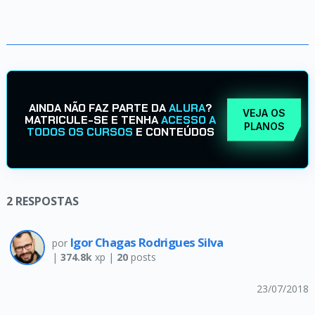
AINDA NÃO FAZ PARTE DA
ALURA
?
VEJA OS
MATRICULE-SE E TENHA
ACESSO A
PLANOS
TODOS OS CURSOS
E CONTEÚDOS
2
RESPOSTAS
Igor Chagas Rodrigues Silva
por
|
374.8k
xp |
20
posts
23/07/2018