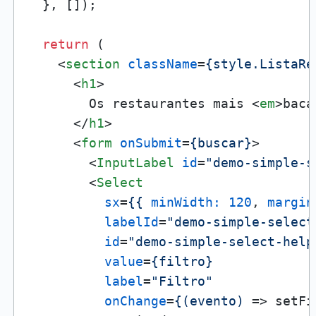
  }, []);

return
 (

<
section
className
=
{style.ListaRe
<
h1
>
        Os restaurantes mais 
<
em
>
baca
</
h1
>
<
form
onSubmit
=
{buscar}
>
<
InputLabel
id
=
"demo-simple-s
<
Select
sx
=
{{
minWidth:
120
, 
margin
labelId
=
"demo-simple-select
id
=
"demo-simple-select-help
value
=
{filtro}
label
=
"Filtro"
onChange
=
{(evento)
 =>
 setFi