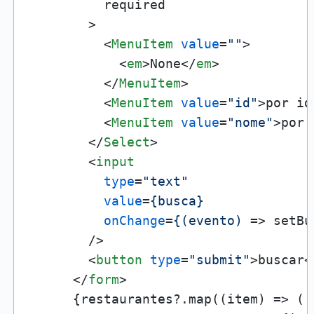
          required

        >

<
MenuItem
value
=
""
>
<
em
>
None
</
em
>
</
MenuItem
>
<
MenuItem
value
=
"id"
>
por id
<
MenuItem
value
=
"nome"
>
por 
</
Select
>
<
input
type
=
"text"
value
=
{busca}
onChange
=
{(evento)
 =>
 setBu
        />

<
button
type
=
"submit"
>
buscar
<
</
form
>
      {restaurantes?.map((item) => (
