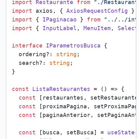
import
Restaurante
from
"./Restaurant
import
 axios, { 
AxiosRequestConfig
 } 
import
 { 
IPaginacao
 } 
from
"../../int
import
 { 
InputLabel
, 
MenuItem
, 
Select
interface
IParametrosBusca
 {

  ordering?: 
string
;

  search?: 
string
;

}

const
ListaRestaurantes
 = (
) => {

const
 [restaurantes, setRestaurante
const
 [proximaPagina, setProximaPag
const
 [paginaAnterior, setPaginaAnt
const
 [busca, setBusca] = 
useState
(