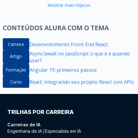
Mostrar mais tópicos
CONTEÚDOS ALURA COM O TEMA
Desenvolvimento Front-End React
Carreira
Async/await no JavaScript: o que é e quando
Artigo
usar?
Angular 19: primeiros passos
Formação
React: integrando seu projeto React com APIs
Curso
TRILHAS POR CARREIRA
Carreiras de IA
Engenharia de IA
Especialista em IA
|