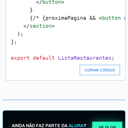
</
button
>
      }

      {/* {proximaPagina && 
<
button
o
</
section
>
  );

};

export
default
ListaRestaurantes
COPIAR CÓDIGO
AINDA NÃO FAZ PARTE DA
ALURA
?
VEJA OS