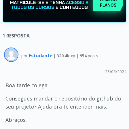
MATRICULE-SE E TENHA
ACESSO A
PLANOS
TODOS OS CURSOS
E CONTEÚDOS
1
RESPOSTA
Estudante
por
|
320.4k
xp |
954
posts
28/06/2024
Boa tarde colega.
Consegues mandar o repositório do github do
seu projeto? Ajuda pra te entender mais.
Abraços.