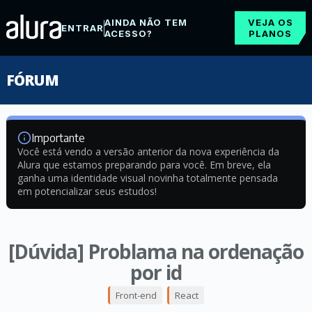
AINDA NÃO TEM
VEJA OS
ENTRAR
ACESSO?
PLANOS
FÓRUM
Importante
Você está vendo a versão anterior da nova experiência da
Alura que estamos preparando para você. Em breve, ela
ganha uma identidade visual novinha totalmente pensada
em potencializar seus estudos!
[Dúvida] Problama na ordenação
por id
Front-end
React