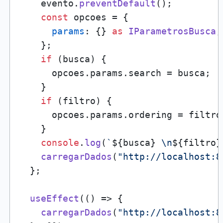
    evento.
preventDefault
();

const
 opcoes = {

params
: {} 
as
IParametrosBusca
,

    };

if
 (busca) {

      opcoes.
params
.
search
 = busca;

    }

if
 (filtro) {

      opcoes.
params
.
ordering
 = filtro;
    }

console
.
log
(
`
${busca}
 \n
${filtro}
carregarDados
(
"http://localhost:8
  };

useEffect
(
() =>
 {

carregarDados
(
"http://localhost:8