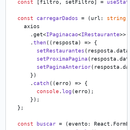
const
 [filtro, setFiltro] = 
useStat
const
carregarDados
 = (
url: 
string
,
    axios

      .
get
<
IPaginacao
<
IRestaurante
>>(
      .
then
(
(
resposta
) =>
 {

setRestaurantes
(resposta.
data
setProximaPagina
(resposta.
dat
setPaginaAnterior
(resposta.
da
      })

      .
catch
(
(
erro
) =>
 {

console
.
log
(erro);

      });

  };

const
buscar
 = (
evento: React.FormE