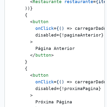
<
Restaurante
restaurante
=
{ite
      ))}

      {

<
button
onClick
=
{()
 =>
 carregarDado
          disabled={!paginaAnterior}

        >

          Página Anterior

</
button
>
      }

      {

<
button
onClick
=
{()
 =>
 carregarDado
          disabled={!proximaPagina}

        >

          Próxima Página
