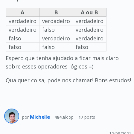
A
B
A ou B
verdadeiro
verdadeiro
verdadeiro
verdadeiro
falso
verdadeiro
falso
verdadeiro
verdadeiro
falso
falso
falso
Espero que tenha ajudado a ficar mais claro
sobre esses operadores lógicos =)
Qualquer coisa, pode nos chamar! Bons estudos!
Michelle
por
|
484.8k
xp |
17
posts
12/08/2021