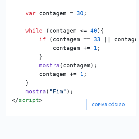
var
 contagem = 
30
;

while
 (contagem <= 
40
){

if
 (contagem == 
33
 || contage
            contagem += 
1
;

        }

mostra
(contagem);

        contagem += 
1
;

    }

mostra
(
"Fim"
</
script
>
COPIAR CÓDIGO