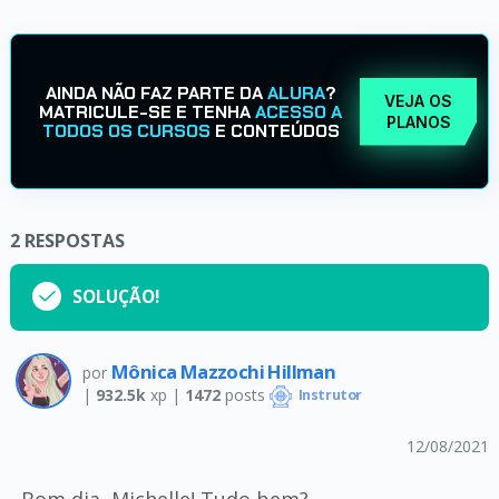
AINDA NÃO FAZ PARTE DA
ALURA
?
VEJA OS
MATRICULE-SE E TENHA
ACESSO A
PLANOS
TODOS OS CURSOS
E CONTEÚDOS
2
RESPOSTAS
SOLUÇÃO!
Mônica Mazzochi Hillman
por
|
932.5k
xp |
1472
posts
Instrutor
12/08/2021