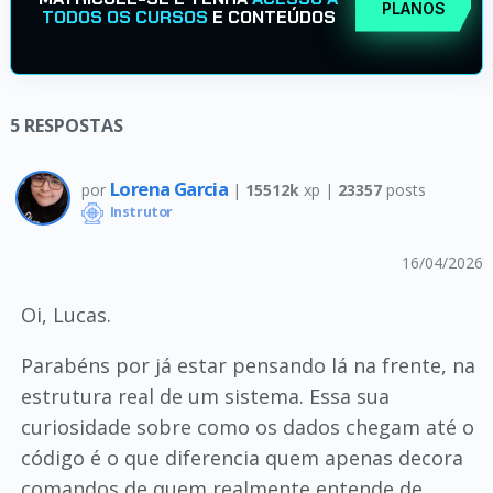
PLANOS
TODOS OS CURSOS
E CONTEÚDOS
5
RESPOSTAS
Lorena Garcia
por
|
15512k
xp |
23357
posts
Instrutor
16/04/2026
Oi, Lucas.
Parabéns por já estar pensando lá na frente, na
estrutura real de um sistema. Essa sua
curiosidade sobre como os dados chegam até o
código é o que diferencia quem apenas decora
comandos de quem realmente entende de