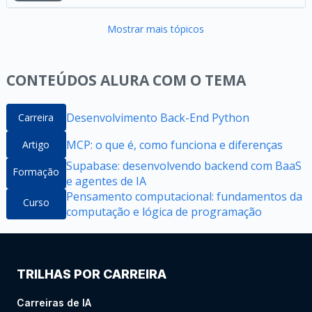
Mostrar mais tópicos
CONTEÚDOS ALURA COM O TEMA
Desenvolvimento Back-End Python
Carreira
MCP: o que é, como funciona e diferenças
Artigo
Supabase: desenvolvendo backend com BaaS
Formação
e agentes de IA
Pensamento computacional: fundamentos da
Curso
computação e lógica de programação
TRILHAS POR CARREIRA
Carreiras de IA