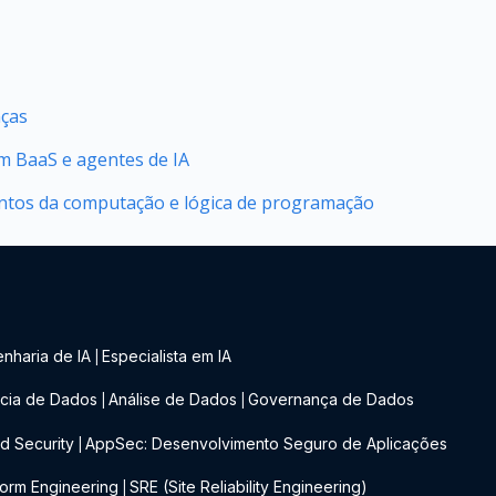
nças
 BaaS e agentes de IA
tos da computação e lógica de programação
nharia de IA
Especialista em IA
|
cia de Dados
Análise de Dados
Governança de Dados
|
|
d Security
AppSec: Desenvolvimento Seguro de Aplicações
|
form Engineering
SRE (Site Reliability Engineering)
|