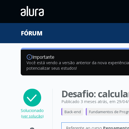
FÓRUM
Importante
Você está vendo a versão anterior da nova experiênci
potencializar seus estudos!
Desafio: calcul
Publicado 3 meses atrás
, em 29/04
Solucionado
Back-end
Fundamentos de Prog
(ver solução)
Referente ao curso
Pensamento 