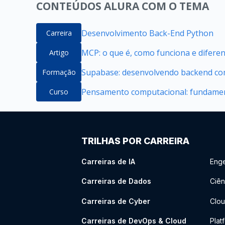
CONTEÚDOS ALURA COM O TEMA
Desenvolvimento Back-End Python
Carreira
MCP: o que é, como funciona e difere
Artigo
Supabase: desenvolvendo backend com
Formação
Pensamento computacional: fundamen
Curso
TRILHAS POR CARREIRA
Carreiras de IA
Enge
Carreiras de Dados
Ciên
Carreiras de Cyber
Clou
Carreiras de DevOps & Cloud
Plat