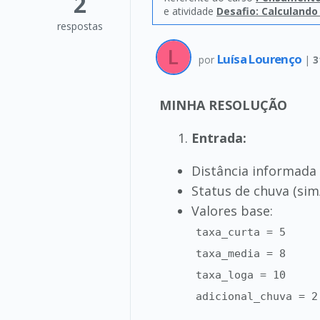
2
e atividade
Desafio: Calculando
respostas
Luísa Lourenço
por
|
3
MINHA RESOLUÇÃO
Entrada:
Distância informada 
Status de chuva (sim
Valores base:
taxa_curta = 5
taxa_media = 8
taxa_loga = 10
adicional_chuva = 2