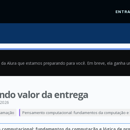
ENTR
a da Alura que estamos preparando para você. Em breve, ela ganha 
ando valor da entrega
/2026
ramação
Pensamento computacional: fundamentos da computação e 
computacional: fundamentos da computação e lógica de p