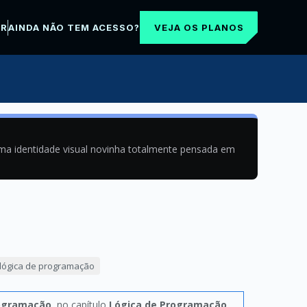
VEJA OS PLANOS
AR
AINDA NÃO TEM ACESSO?
uma identidade visual novinha totalmente pensada em
lógica de programação
rogramação
, no capítulo
Lógica de Programação