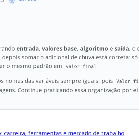
Instrutor
arando
entrada
,
valores base
,
algoritmo
e
saída
, o
 e depois somar o adicional de chuva está correta; só
er o mesmo padrão em
.
valor_final
s nomes das variáveis sempre iguais, pois
Valor_fi
ens. Continue praticando essa organização por etap
: carreira, ferramentas e mercado de trabalho