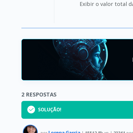
Exibir o valor total
2
RESPOSTAS
SOLUÇÃO!
Lorena Garcia
por
|
15512.8k
xp |
23361
pos