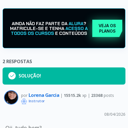
AINDA NÃO FAZ PARTE DA
ALURA
?
VEJA OS
MATRICULE-SE E TENHA
ACESSO A
PLANOS
TODOS OS CURSOS
E CONTEÚDOS
2
RESPOSTAS
SOLUÇÃO!
Lorena Garcia
por
|
15515.2k
xp |
23368
posts
Instrutor
08/04/2026
Oii, tudo bem?