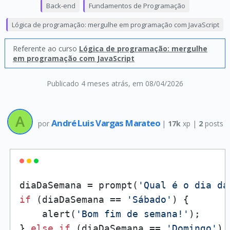
Back-end
Fundamentos de Programação
Lógica de programação: mergulhe em programação com JavaScript
Referente ao curso
Lógica de programação: mergulhe
em programação com JavaScript
Publicado 4 meses atrás
, em 08/04/2026
André Luis Vargas Marateo
por
|
17k
xp |
2
posts
diaDaSemana = prompt(
'Qual é o dia da
if
 (diaDaSemana == 
'Sábado'
) {

    alert(
'Bom fim de semana!'
);

} 
else
if
 (diaDaSemana == 
'Domingo'
) {