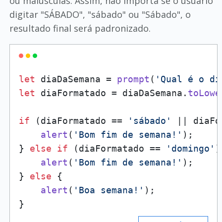
ou maiúsculas. Assim, não importa se o usuário
digitar "SÁBADO", "sábado" ou "Sábado", o
resultado final será padronizado.
let
 diaDaSemana = 
prompt
(
'Qual é o di
let
 diaFormatado = diaDaSemana.
toLowe
if
 (diaFormatado == 
'sábado'
 || diaFo
alert
(
'Bom fim de semana!'
);

} 
else
if
 (diaFormatado == 
'domingo'
)
alert
(
'Bom fim de semana!'
);

} 
else
 {

alert
(
'Boa semana!'
);
