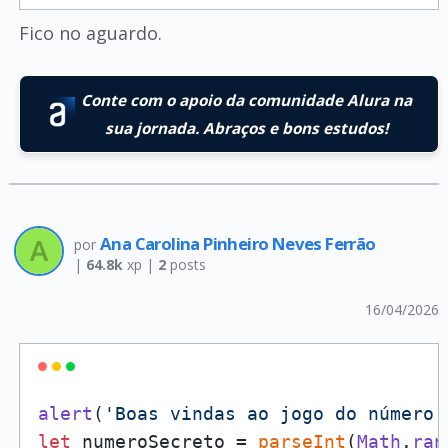
Fico no aguardo.
Conte com o apoio da comunidade Alura na
sua jornada. Abraços e bons estudos!
Ana Carolina Pinheiro Neves Ferrão
por
|
64.8k
xp |
2
posts
16/04/2026
alert
(
'Boas vindas ao jogo do número 
let
 numeroSecreto = 
parseInt
(
Math
.
ran