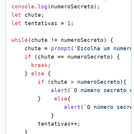
console
.
log
let
let
 tentativas = 
1
;

while
(chute != numeroSecreto) {

    chute = 
prompt
(
'Escolha um número
if
 (chute == numeroSecreto) {

break
;

    } 
else
 {

if
 (chute > numeroSecreto){

alert
(
`O número secreto é
        }    
else
{

alert
(
`O número secre
            }

        tentativas++;    

    }
