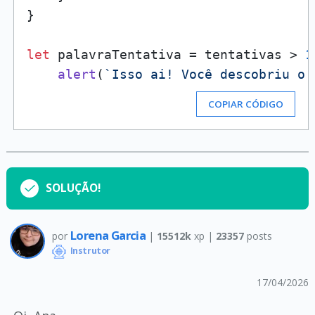
}

let
 palavraTentativa = tentativas > 
1
alert
(
`Isso ai! Você descobriu o 
COPIAR CÓDIGO
SOLUÇÃO!
Lorena Garcia
por
|
15512k
xp |
23357
posts
Instrutor
17/04/2026