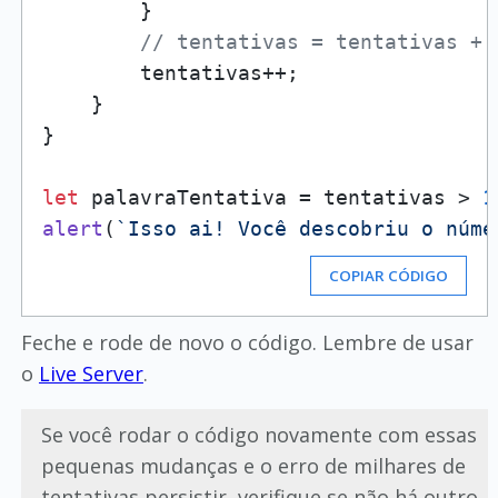
        }

// tentativas = tentativas + 
        tentativas++;

    }

}

let
 palavraTentativa = tentativas > 
1
alert
(
`Isso ai! Você descobriu o núme
COPIAR CÓDIGO
Feche e rode de novo o código. Lembre de usar
o
Live Server
.
Se você rodar o código novamente com essas
pequenas mudanças e o erro de milhares de
tentativas persistir, verifique se não há outro