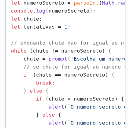
let
 numeroSecreto = 
parseInt
(
Math
.
ran
console
.
log
let
let
 tentativas = 
1
;

// enquanto chute não for igual ao n.
while
 (chute != numeroSecreto) {

    chute = 
prompt
(
'Escolha um número
// se chute for igual ao número s
if
 (chute == numeroSecreto) {

break
;

    } 
else
 {

if
 (chute > numeroSecreto) {

alert
(
`O número secreto é
        } 
else
 {

alert
(
`O número secreto é