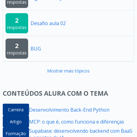
respostas
2
Desafio aula 02
respostas
2
BUG
respostas
Mostrar mais tópicos
CONTEÚDOS ALURA COM O TEMA
Desenvolvimento Back-End Python
Carreira
MCP: o que é, como funciona e diferenças
Artigo
Supabase: desenvolvendo backend com BaaS
Formação