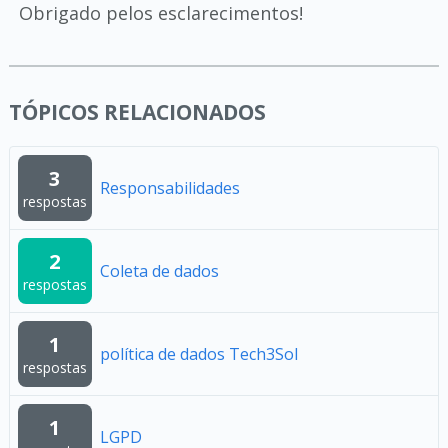
Obrigado pelos esclarecimentos!
TÓPICOS RELACIONADOS
3
Responsabilidades
respostas
2
Coleta de dados
respostas
1
política de dados Tech3Sol
respostas
1
LGPD