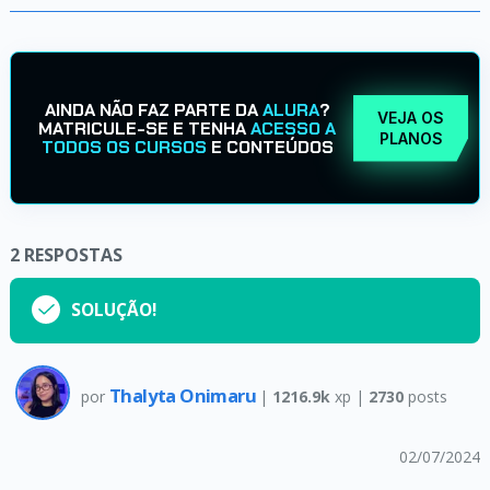
AINDA NÃO FAZ PARTE DA
ALURA
?
VEJA OS
MATRICULE-SE E TENHA
ACESSO A
PLANOS
TODOS OS CURSOS
E CONTEÚDOS
2
RESPOSTAS
SOLUÇÃO!
Thalyta Onimaru
por
|
1216.9k
xp |
2730
posts
02/07/2024