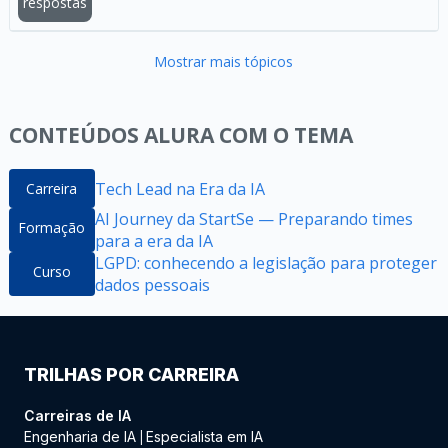
respostas
Mostrar mais tópicos
CONTEÚDOS ALURA COM O TEMA
Tech Lead na Era da IA
Carreira
AI Journey da StartSe — Preparando times
Formação
para a era da IA
LGPD: conhecendo a legislação para proteger
Curso
dados pessoais
TRILHAS POR CARREIRA
Carreiras de IA
Engenharia de IA
Especialista em IA
|