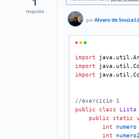
1
resposta
Alvaro de Souza 
por
import
import
import
 java.util.Co
//exercicio 1
public
class
Lista
 
public
static
int
numero
int
numero