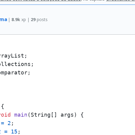
Lima
|
8.9k
xp |
29
posts
mparator;

{

void
main
(String[] args)
 {

=
2
;

2
=
15
;
