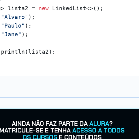
g> lista2 = 
new
 LinkedList<>();

(
"Alvaro"
);

(
"Paulo"
);

(
"Jane"
);

AINDA NÃO FAZ PARTE DA
ALURA
?
MATRICULE-SE E TENHA
ACESSO A TODOS
OS CURSOS
E CONTEÚDOS