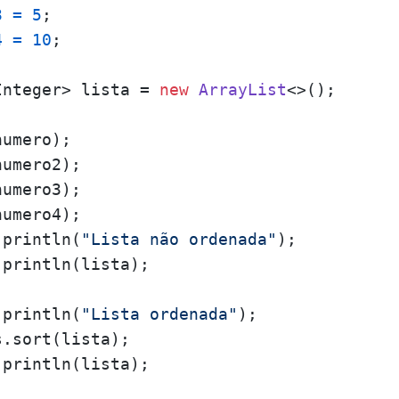
3
=
5
;

4
=
10
;

Integer> lista = 
new
ArrayList
<>();

umero);

umero2);

umero3);

umero4);

.println(
"Lista não ordenada"
);

println(lista);

.println(
"Lista ordenada"
);

.sort(lista);

println(lista);
