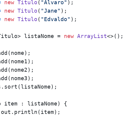
=
new
Titulo
(
"Alvaro"
);

=
new
Titulo
(
"Jane"
);

=
new
Titulo
(
"Edvaldo"
);

Titulo> listaNome = 
new
ArrayList
<>();

dd(nome);

dd(nome1);

dd(nome2);

dd(nome3);

.sort(listaNome);

 item : listaNome) {

out.println(item);
