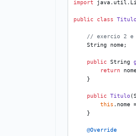
import
 java.util.Li
public
class
Titul
// exercio 2 e
    String nome;

public
 String 
return
 nome
    }

public
Titulo
(
this
.nome =
    }

@Override