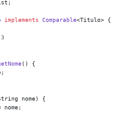
st;

o
implements
Comparable
<Titulo> {

 3
getNome
()
 {

;

String nome)
 {

 nome;
