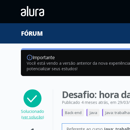
FÓRUM
Importante
Você está vendo a versão anterior da nova experiênci
potencializar seus estudos!
Desafio: hora d
Publicado 4 meses atrás
, em 29/03
Solucionado
Back-end
Java
Java: trabalh
(ver solução)
Referente ao curso
Java: trabal