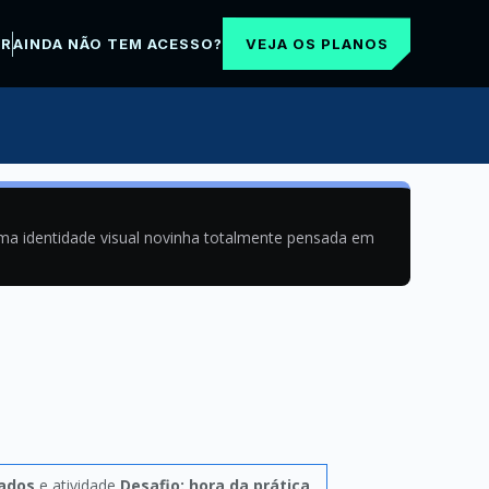
VEJA OS PLANOS
AR
AINDA NÃO TEM ACESSO?
uma identidade visual novinha totalmente pensada em
ados
e atividade
Desafio: hora da prática