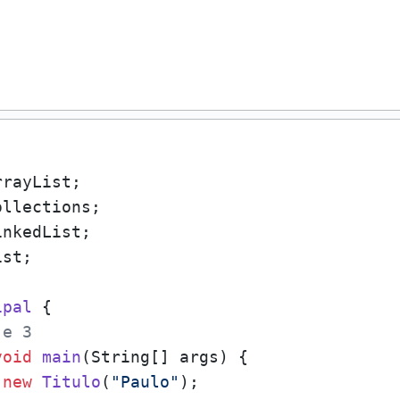
st;

ipal
 {

 e 3
void
main
(String[] args)
 {

new
Titulo
(
"Paulo"
);
