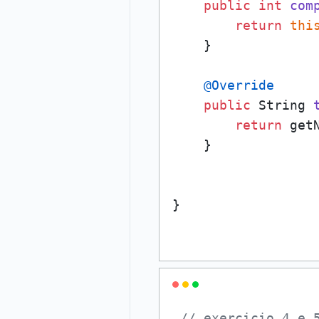
public
int
com
return
thi
    }

@Override
public
 String 
return
 getN
    }

// exercicio 4 e 