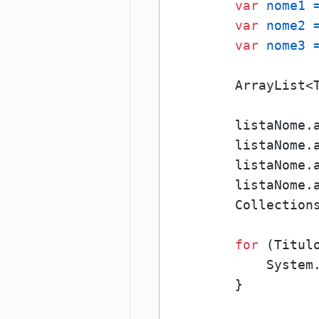
var
nome1
var
nome2
var
nome3
        ArrayList<
        listaNome.a
        listaNome.a
        listaNome.a
        listaNome.a
        Collections
for
 (Titulo
            System.
        }
