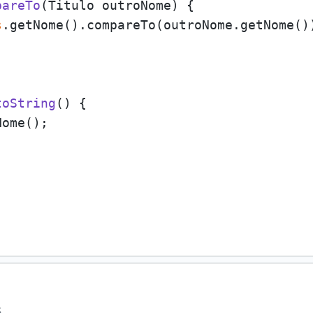
pareTo
(Titulo outroNome)
 {

s
.getNome().compareTo(outroNome.getNome())
toString
()
 {

ome();

5