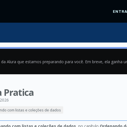
ENTR
a da Alura que estamos preparando para você. Em breve, ela ganha 
a Pratica
/2026
ando com listas e coleções de dados
hando com listas e coleções de dados
, no capítulo
Ordenando d