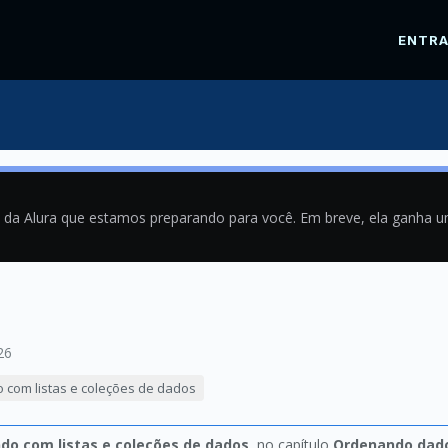
ENTR
a da Alura que estamos preparando para você. Em breve, ela ganha 
26
o com listas e coleções de dados
ndo com listas e coleções de dados
, no capítulo
Ordenando dad