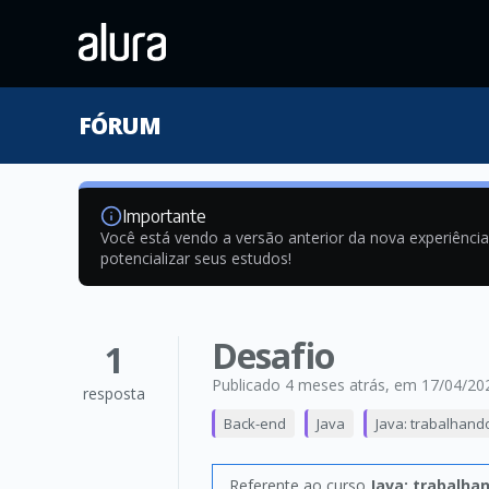
FÓRUM
Importante
Você está vendo a versão anterior da nova experiênci
potencializar seus estudos!
Desafio
1
Publicado 4 meses atrás
, em 17/04/20
resposta
Back-end
Java
Java: trabalhand
Referente ao curso
Java: trabalha