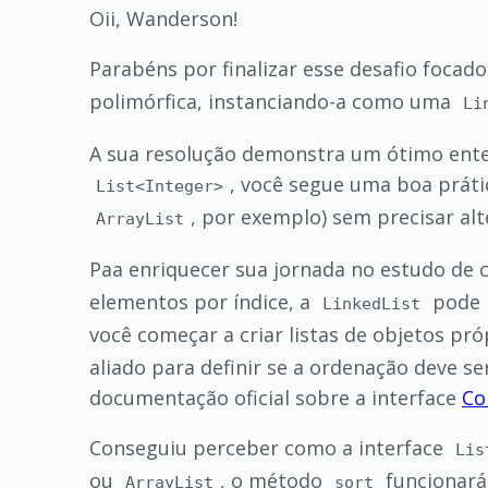
Oii, Wanderson!
Parabéns por finalizar esse desafio focad
polimórfica, instanciando-a como uma
Li
A sua resolução demonstra um ótimo enten
, você segue uma boa prát
List<Integer>
, por exemplo) sem precisar alt
ArrayList
Paa enriquecer sua jornada no estudo de 
elementos por índice, a
pode l
LinkedList
você começar a criar listas de objetos pr
aliado para definir se a ordenação deve se
documentação oficial sobre a interface
Co
Conseguiu perceber como a interface
Lis
ou
, o método
funcionar
ArrayList
sort