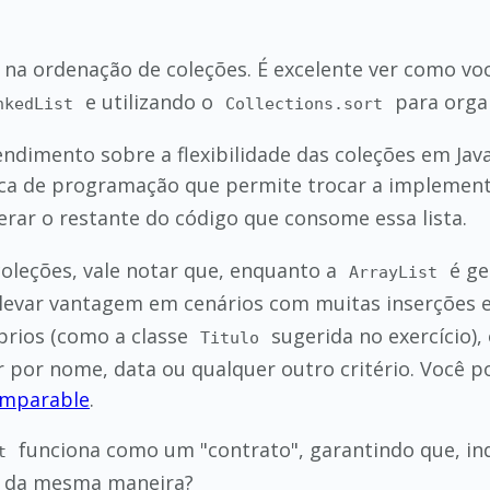
o na ordenação de coleções. É excelente ver como vo
e utilizando o
para organ
nkedList
Collections.sort
dimento sobre a flexibilidade das coleções em Java.
ica de programação que permite trocar a implement
erar o restante do código que consome essa lista.
coleções, vale notar que, enquanto a
é ge
ArrayList
evar vantagem em cenários com muitas inserções e r
óprios (como a classe
sugerida no exercício)
Titulo
r por nome, data ou qualquer outro critério. Você p
mparable
.
funciona como um "contrato", garantindo que, 
t
á da mesma maneira?