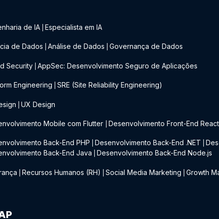
nharia de IA
Especialista em IA
|
cia de Dados
Análise de Dados
Governança de Dados
|
|
d Security
AppSec: Desenvolvimento Seguro de Aplicações
|
form Engineering
SRE (Site Reliability Engineering)
|
esign
UX Design
|
nvolvimento Mobile com Flutter
Desenvolvimento Front-End Reac
|
envolvimento Back-End PHP
Desenvolvimento Back-End .NET
Des
|
|
envolvimento Back-End Java
Desenvolvimento Back-End Node.js
|
rança
Recursos Humanos (RH)
Social Media Marketing
Growth Ma
|
|
|
IAP