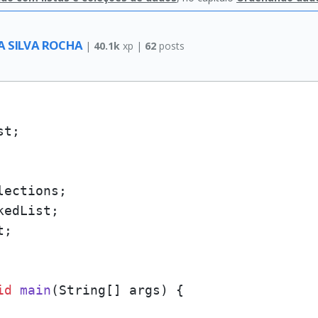
A SILVA ROCHA
|
40.1k
xp |
62
posts
t;

;

id
main
(String[] args)
 {
