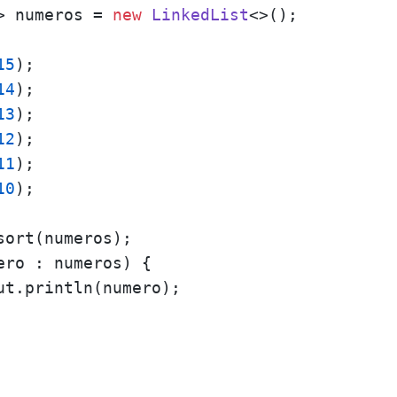
> numeros = 
new
LinkedList
<>();

15
);

14
);

13
);

12
);

11
);

10
);

ort(numeros);

ero : numeros) {

ut.println(numero);
