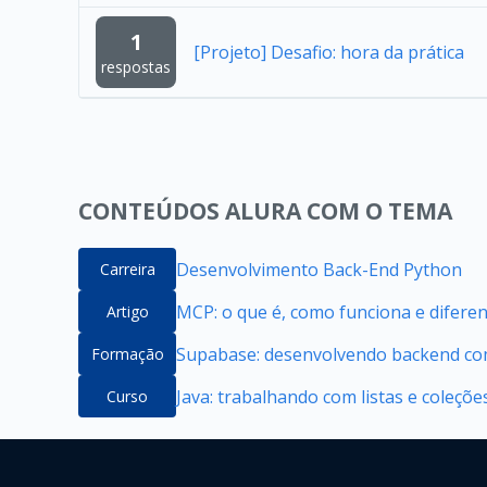
1
[Projeto] Desafio: hora da prática
respostas
CONTEÚDOS ALURA COM O TEMA
Desenvolvimento Back-End Python
Carreira
MCP: o que é, como funciona e difere
Artigo
Supabase: desenvolvendo backend com
Formação
Java: trabalhando com listas e coleçõe
Curso