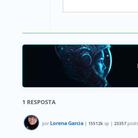
1
RESPOSTA
Lorena Garcia
por
|
15512k
xp |
23357
post