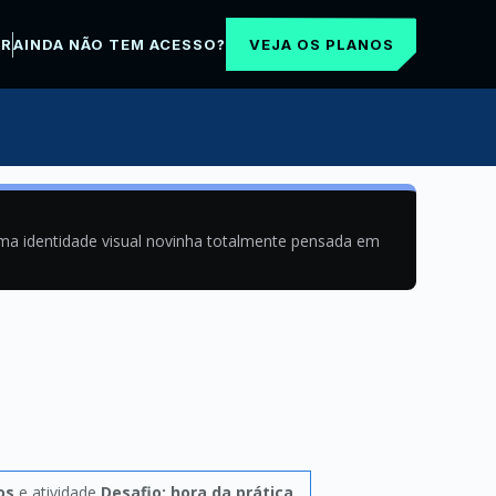
VEJA OS PLANOS
AR
AINDA NÃO TEM ACESSO?
uma identidade visual novinha totalmente pensada em
os
e atividade
Desafio: hora da prática