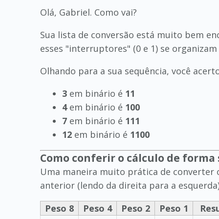
Olá, Gabriel. Como vai?
Sua lista de conversão está muito bem e
esses "interruptores" (0 e 1) se organiza
Olhando para a sua sequência, você acert
3
em binário é
11
4
em binário é
100
7
em binário é
111
12
em binário é
1100
Como conferir o cálculo de forma
Uma maneira muito prática de converter o
anterior (lendo da direita para a esquerda)
Peso 8
Peso 4
Peso 2
Peso 1
Res