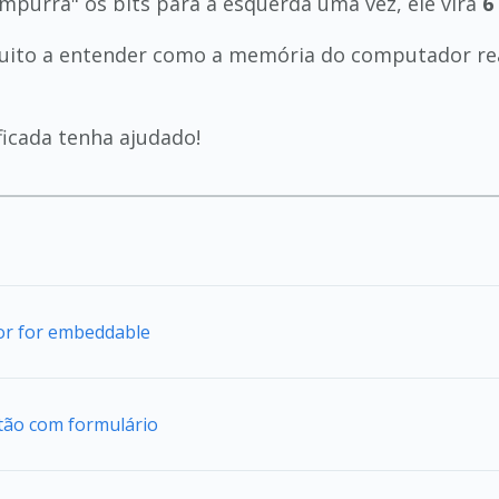
empurra" os bits para a esquerda uma vez, ele vira
6
 muito a entender como a memória do computador re
ficada tenha ajudado!
tor for embeddable
tão com formulário