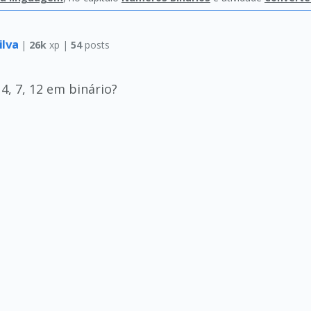
ilva
|
26k
xp |
54
posts
, 7, 12 em binário?