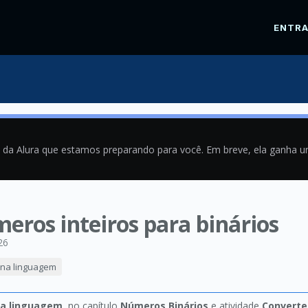
ENTR
a da Alura que estamos preparando para você. Em breve, ela ganha 
ros inteiros para binários
26
 na linguagem
na linguagem
, no capítulo
Números Binários
e atividade
Converte