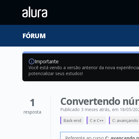
FÓRUM
Importante
Você está vendo a versão anterior da nova experiênci
potencializar seus estudos!
Convertendo núme
1
Publicado 3 meses atrás
, em 18/05/20
resposta
Back-end
C e C++
C: avançando
Referente ao curso
C: avançando 