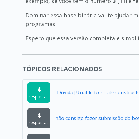
exemplo, se você tem o número
3
(
11
) e "
Dominar essa base binária vai te ajudar
programas!
Espero que essa versão completa e simpli
TÓPICOS RELACIONADOS
4
[Dúvida] Unable to locate construc
respostas
4
não consigo fazer submissão do bo
respostas