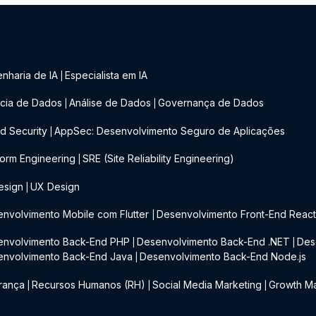
nharia de IA
Especialista em IA
|
cia de Dados
Análise de Dados
Governança de Dados
|
|
d Security
AppSec: Desenvolvimento Seguro de Aplicações
|
form Engineering
SRE (Site Reliability Engineering)
|
esign
UX Design
|
nvolvimento Mobile com Flutter
Desenvolvimento Front-End Reac
|
envolvimento Back-End PHP
Desenvolvimento Back-End .NET
Des
|
|
envolvimento Back-End Java
Desenvolvimento Back-End Node.js
|
rança
Recursos Humanos (RH)
Social Media Marketing
Growth Ma
|
|
|