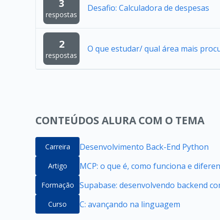
3
Desafio: Calculadora de despesas
respostas
2
O que estudar/ qual área mais proc
respostas
CONTEÚDOS ALURA COM O TEMA
Desenvolvimento Back-End Python
Carreira
MCP: o que é, como funciona e difere
Artigo
Supabase: desenvolvendo backend com
Formação
C: avançando na linguagem
Curso