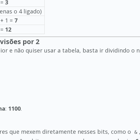
 =
3
enas o 4 ligado)
 + 1 =
7
 =
12
visões por 2
r e não quiser usar a tabela, basta ir dividindo o n
ma
:
1100
.
ores que mexem diretamente nesses bits, como o
&