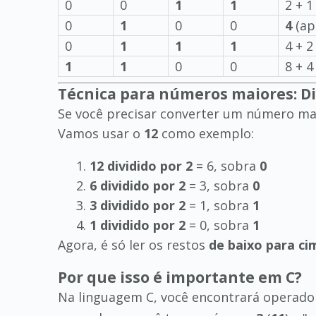
0
0
1
1
2 + 1
0
1
0
0
4
(ap
0
1
1
1
4 + 2
1
1
0
0
8 + 4
Técnica para números maiores: Di
Se você precisar converter um número maio
Vamos usar o
12
como exemplo:
12 dividido por 2
= 6, sobra
0
6 dividido por 2
= 3, sobra
0
3 dividido por 2
= 1, sobra
1
1 dividido por 2
= 0, sobra
1
Agora, é só ler os restos
de baixo para ci
Por que isso é importante em C?
Na linguagem C, você encontrará operad