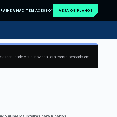
VEJA OS PLANOS
AR
AINDA NÃO TEM ACESSO?
uma identidade visual novinha totalmente pensada em
ndo números inteiros para binários