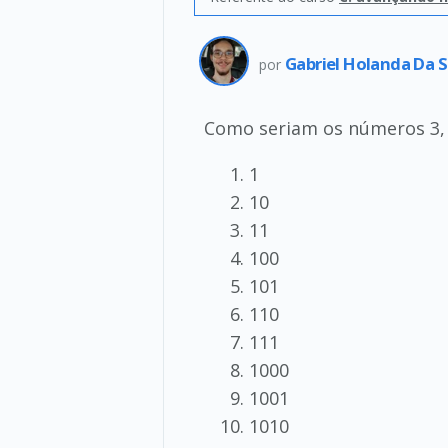
Gabriel Holanda Da S
por
Como seriam os números 3, 4
1
10
11
100
101
110
111
1000
1001
1010