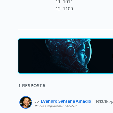
1011
1100
1
RESPOSTA
Evandro Santana Amadio
por
|
1683.8k
xp
Process Improvement Analyst