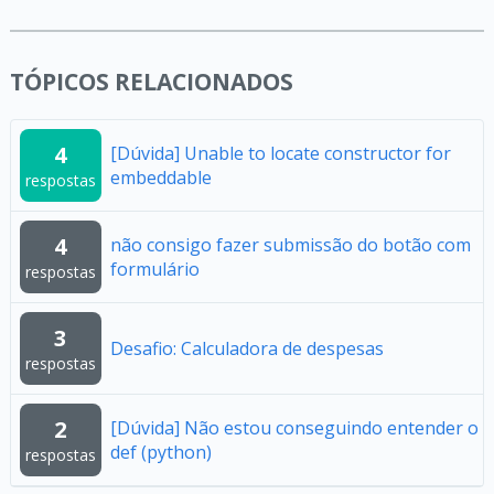
TÓPICOS RELACIONADOS
4
[Dúvida] Unable to locate constructor for
embeddable
respostas
4
não consigo fazer submissão do botão com
formulário
respostas
3
Desafio: Calculadora de despesas
respostas
2
[Dúvida] Não estou conseguindo entender o
def (python)
respostas