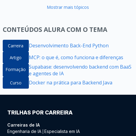
Mostrar mais tópicos
CONTEÚDOS ALURA COM O TEMA
Desenvolvimento Back-End Python
Carreira
MCP: o que é, como funciona e diferenças
Artigo
Supabase: desenvolvendo backend com BaaS
Formação
e agentes de IA
Docker na prática para Backend Java
Curso
TRILHAS POR CARREIRA
Carreiras de IA
Engenharia de IA
Especialista em IA
|