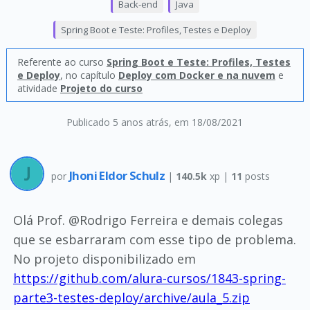
Back-end
Java
Spring Boot e Teste: Profiles, Testes e Deploy
Referente ao curso
Spring Boot e Teste: Profiles, Testes
e Deploy
, no capítulo
Deploy com Docker e na nuvem
e
atividade
Projeto do curso
Publicado 5 anos atrás
, em 18/08/2021
Jhoni Eldor Schulz
por
|
140.5k
xp |
11
posts
Olá Prof. @Rodrigo Ferreira e demais colegas
que se esbarraram com esse tipo de problema.
No projeto disponibilizado em
https://github.com/alura-cursos/1843-spring-
parte3-testes-deploy/archive/aula_5.zip