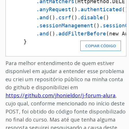
.antMatchers
(HttpMethod.DELET
.anyRequest
()
.authenticated
()

.and
()
.csrf
()
.disable
()

.sessionManagement
()
.sessionC
.and
()
.addFilterBefore
(new Au
    }
COPIAR CÓDIGO
Para melhor entendimento de quem estiver
disponível em ajudar a entender esse problema
eu criei um repositório público na minha conta
do github e disponibilizei em
https://github.com/jhonieldor/j-forum-alura
,
cujo qual, conforme mencionado no início deste
POST, foi obtido do código fonte disponbilizado
no final do curso. Mas até que tenha alguma
resposta seguirei pesquisando a causa deste