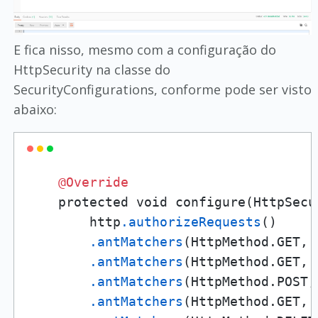
E fica nisso, mesmo com a configuração do
HttpSecurity na classe do
SecurityConfigurations, conforme pode ser visto
abaixo:
@Override
    protected void configure(HttpSecu
        http
.authorizeRequests
()

.antMatchers
(HttpMethod.GET, 
.antMatchers
(HttpMethod.GET, 
.antMatchers
(HttpMethod.POST,
.antMatchers
(HttpMethod.GET, 