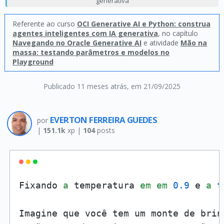
generativa
Referente ao curso
OCI Generative AI e Python: construa
agentes inteligentes com IA generativa
, no capítulo
Navegando no Oracle Generative AI
e atividade
Mão na
massa: testando parâmetros e modelos no
Playground
Publicado 11 meses atrás
, em 21/09/2025
EVERTON FERREIRA GUEDES
por
|
151.1k
xp |
104
posts
Fixando 
a
 temperatura 
em
em
0.9
 e 
a
t
Imagine que você tem um monte de brin