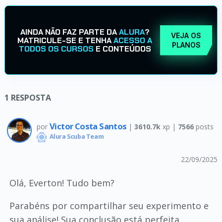
AINDA NÃO FAZ PARTE DA
ALURA
?
VEJA OS
MATRICULE-SE E TENHA
ACESSO A
PLANOS
TODOS OS CURSOS
E CONTEÚDOS
1
RESPOSTA
Victor Costa Santos
por
|
3610.7k
xp |
7566
posts
Alura Scuba Team
22/09/2025
Olá, Everton! Tudo bem?
Parabéns por compartilhar seu experimento e
sua análise! Sua conclusão está perfeita.