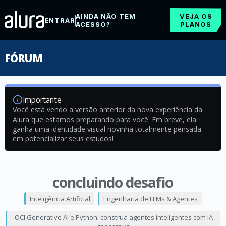
AINDA NÃO TEM
VEJA OS
ENTRAR
ACESSO?
PLANOS
FÓRUM
Importante
Você está vendo a versão anterior da nova experiência da
Alura que estamos preparando para você. Em breve, ela
ganha uma identidade visual novinha totalmente pensada
em potencializar seus estudos!
concluindo desafio
Inteligência Artificial
Engenharia de LLMs & Agentes
OCI Generative AI e Python: construa agentes inteligentes com IA