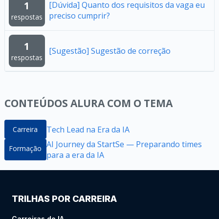
1
[Dúvida] Quanto dos requisitos da vaga eu
preciso cumprir?
respostas
1
[Sugestão] Sugestão de correção
respostas
CONTEÚDOS ALURA COM O TEMA
Tech Lead na Era da IA
Carreira
AI Journey da StartSe — Preparando times
Formação
para a era da IA
TRILHAS POR CARREIRA
Carreiras de IA