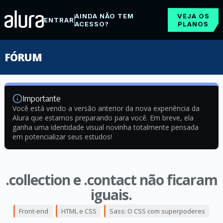
AINDA NÃO TEM
VEJA OS
ENTRAR
ACESSO?
PLANOS
FÓRUM
Importante
Você está vendo a versão anterior da nova experiência da
Alura que estamos preparando para você. Em breve, ela
ganha uma identidade visual novinha totalmente pensada
em potencializar seus estudos!
.collection e .contact não ficaram
iguais.
Front-end
HTML e CSS
Sass: O CSS com superpoderes