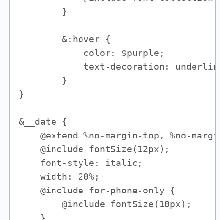
        }

        &:hover {

            color: $purple;

            text-decoration: underline
        }

}

&__date {

    @extend %no-margin-top, %no-margi
    @include fontSize(12px);

    font-style: italic;

    width: 20%;

    @include for-phone-only {

        @include fontSize(10px);

    }
