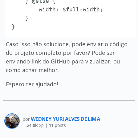
    } @else {

        width: $full-width;

    }

}
Caso isso não solucione, pode enviar o código
do projeto completo por favor? Pode ser
enviando link do GitHub para vizualizar, ou
como achar melhor.
Espero ter ajudado!
WEDNEY YURI ALVES DE LIMA
por
|
54.9k
xp |
11
posts