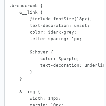
.breadcrumb {

    &__link {

        @include fontSize(18px);

        text-decoration: unset;

        color: $dark-grey;

        letter-spacing: 1px;

        &:hover {

            color: $purple;

            text-decoration: underline
        }

    }

    &__img {

        width: 14px;

        margin: 10px;
