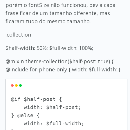
porém o fontSize não funcionou, devia cada
frase ficar de um tamanho diferente, mas
ficaram tudo do mesmo tamanho.
.collection
$half-width: 50%; $full-width: 100%;
@mixin theme-collection($half-post: true) {
@include for-phone-only { width: $full-width; }
@if $half-post {

    width: $half-post;

} @else {

    width: $full-width;
