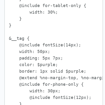
    @include for-tablet-only {   

        width: 30%;

    }

}

&__tag {

    @include fontSize(14px);

    width: 50px;

    padding: 5px 7px;

    color: $purple;

    border: 1px solid $purple;

    @extend %no-margin-top, %no-margi
    @include for-phone-only {   

        width: 30px;

        @include fontSize(12px);

    }
