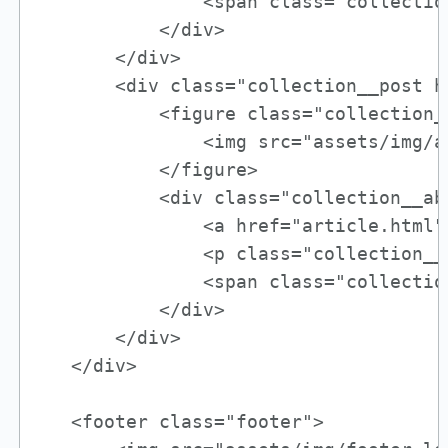
               <span class="collectio
           </div>

       </div>

       <div class="collection__post ha
           <figure class="collection__
               <img src="assets/img/a
           </figure>

           <div class="collection__abo
               <a href="article.html"
               <p class="collection__
               <span class="collectio
           </div>

       </div>

   </div>

   <footer class="footer">
