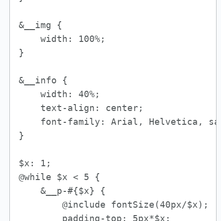
&__img {

    width: 100%;

}

&__info {

    width: 40%;

    text-align: center;

    font-family: Arial, Helvetica, san
}

$x: 1;

@while $x < 5 {

    &__p-#{$x} {

        @include fontSize(40px/$x);

        padding-top: 5px*$x;
