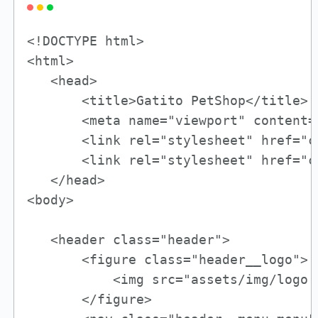
<!DOCTYPE html>

<html>

   <head>

       <title>Gatito PetShop</title>

       <meta name="viewport" content=
       <link rel="stylesheet" href="cs
       <link rel="stylesheet" href="cs
   </head>

<body>

   <header class="header">

       <figure class="header__logo">

           <img src="assets/img/logo.
       </figure>
