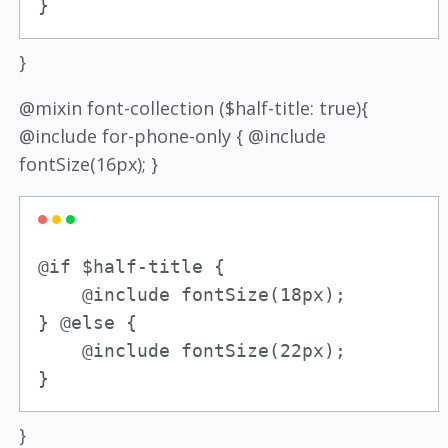
}
}
@mixin font-collection ($half-title: true){
@include for-phone-only { @include
fontSize(16px); }
@if $half-title {

    @include fontSize(18px);

} @else {

    @include fontSize(22px);

}
}