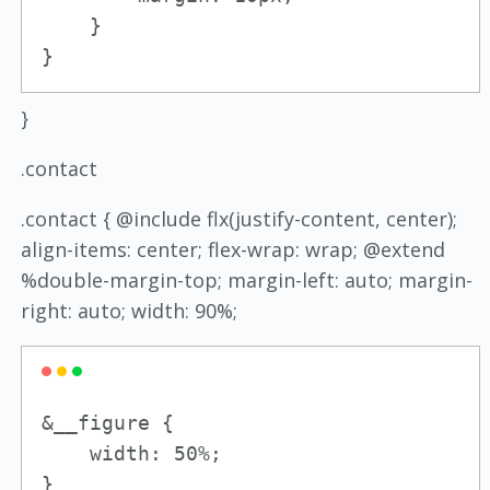
    }

}
}
.contact
.contact { @include flx(justify-content, center);
align-items: center; flex-wrap: wrap; @extend
%double-margin-top; margin-left: auto; margin-
right: auto; width: 90%;
&__figure {

    width: 50%;

}
