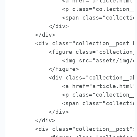
               <a href="article.html"
               <p class="collection__
               <span class="collectio
           </div>

       </div>

       <div class="collection__post ha
           <figure class="collection__
               <img src="assets/img/c
           </figure>

           <div class="collection__abo
               <a href="article.html"
               <p class="collection__
               <span class="collectio
           </div>

       </div>

       <div class="collection__post">
