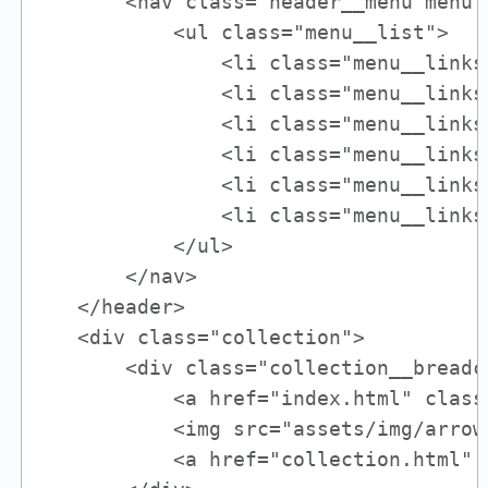
       <nav class="header__menu menu">
           <ul class="menu__list">

               <li class="menu__links
               <li class="menu__links
               <li class="menu__links
               <li class="menu__links
               <li class="menu__links
               <li class="menu__links
           </ul>

       </nav>

   </header>

   <div class="collection">

       <div class="collection__breadc
           <a href="index.html" class
           <img src="assets/img/arrow
           <a href="collection.html" 