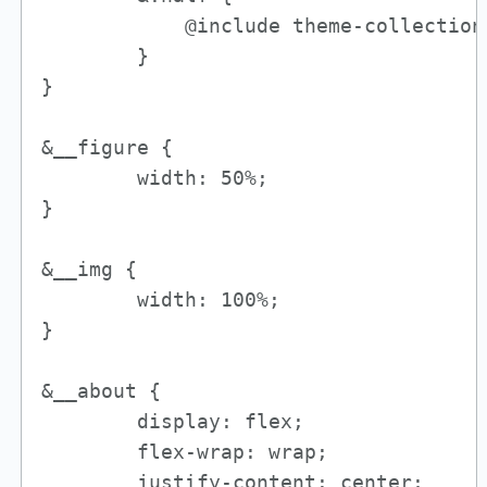
            @include theme-collection
        }

}

&__figure {

        width: 50%;

}

&__img {

        width: 100%;

}

&__about {

        display: flex;

        flex-wrap: wrap;

        justify-content: center;
