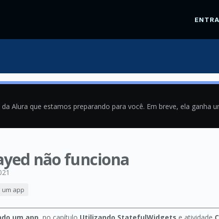
ENTR
a da Alura que estamos preparando para você. Em breve, ela ganha 
ayed não funciona
021
do um app
ando um app
, no capítulo
Utilizando StatefulWidgets
e atividade
C