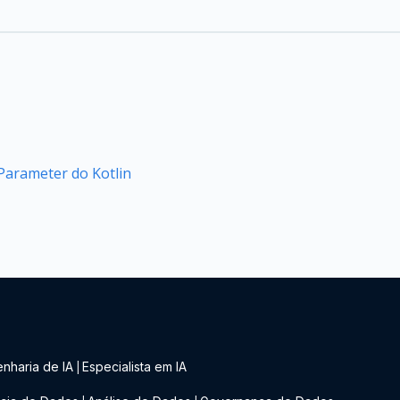
arameter do Kotlin
nharia de IA
Especialista em IA
|