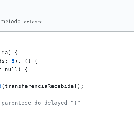
o método
:
delayed
da) { 

ds: 
5
), () {

 null) { 

d
(transferenciaRecebida!); 

 parêntese do delayed ")"