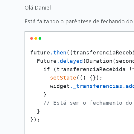
Olá Daniel
Está faltando o parêntese de fechando d
future
.then
((transferenciaRecebi
  Future
.delayed
(Duration(secon
    if (transferenciaRecebida !=
setState
(() {});

      widget
._transferencias
.ad
    }

// Está sem o fechamento do
  } 

});