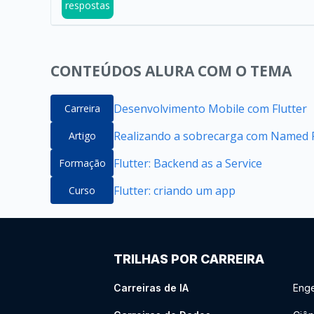
respostas
CONTEÚDOS ALURA COM O TEMA
Desenvolvimento Mobile com Flutter
Carreira
Realizando a sobrecarga com Named P
Artigo
Flutter: Backend as a Service
Formação
Flutter: criando um app
Curso
TRILHAS POR CARREIRA
Carreiras de IA
Enge