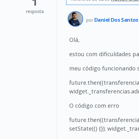
1
resposta
Daniel Dos Santo
por
Olá,
estou com dificuldades p
meu código funcionando 
future.then((transferenciaR
widget._transferencias.add
O código com erro
future.then((transferencia
setState(() {}); widget._tr