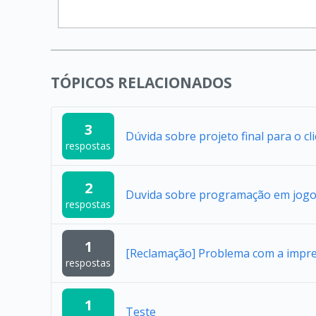
TÓPICOS RELACIONADOS
3
Dúvida sobre projeto final para o cl
respostas
2
Duvida sobre programação em jogo
respostas
1
[Reclamação] Problema com a impres
respostas
1
Teste