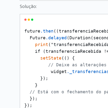
Solução:
future
.then
((transferenciaRecebi
  Future
.delayed
(Duration(secon
print
("transferenciaRecebid
    if (transferenciaRecebida !=
setState
(() {

// Deixe as alterações
          widget
._transferencia
      });   

    }

// Está com o fechamento do p
  });

});