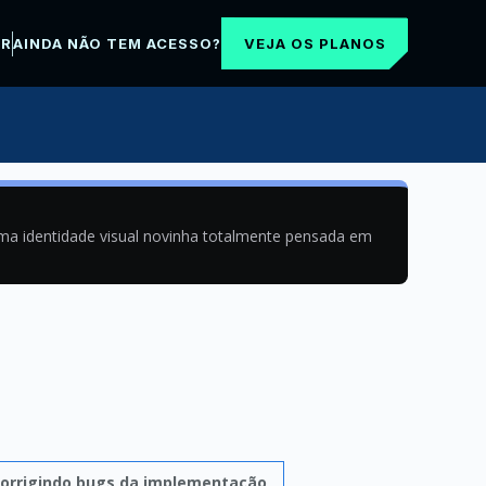
VEJA OS PLANOS
AR
AINDA NÃO TEM ACESSO?
uma identidade visual novinha totalmente pensada em
orrigindo bugs da implementação