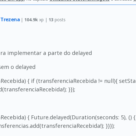
s Trezena
|
104.9k
xp |
13
posts
ara implementar a parte do delayed
sem o delayed
ecebida) { if (transferenciaRecebida != null){ setState
(transferenciaRecebida!); }});
Recebida) { Future.delayed(Duration(seconds: 5), () { 
ansferencias.add(transferenciaRecebida!); }}});