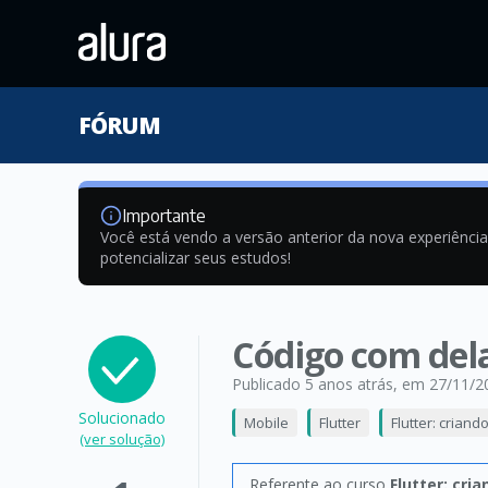
FÓRUM
Importante
Você está vendo a versão anterior da nova experiênci
potencializar seus estudos!
Código com del
Publicado 5 anos atrás
, em 27/11/2
Solucionado
Mobile
Flutter
Flutter: crian
(ver solução)
Referente ao curso
Flutter: cri