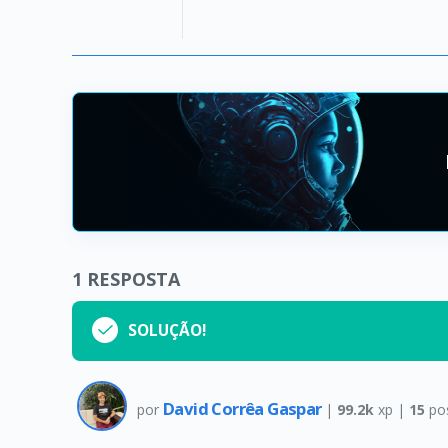
1
RESPOSTA
SOLUÇÃO!
David Corrêa Gaspar
por
|
99.2k
xp |
15
po