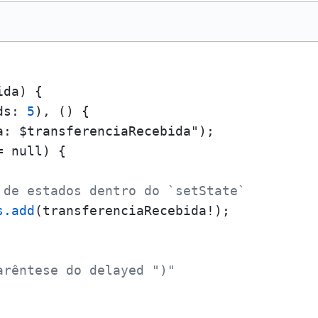
da) { 

ds: 
5
), () {

a: $transferenciaRecebida");

 null) {

 de estados dentro do `setState`
s
.add
(transferenciaRecebida!); 

arêntese do delayed ")"