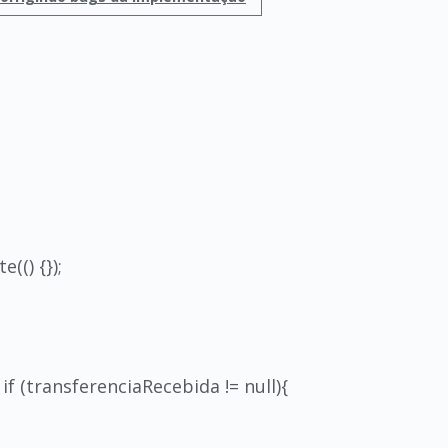
(() {});
if (transferenciaRecebida != null){