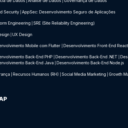
cia de Dados
Análise de Dados
Governança de Dados
|
|
d Security
AppSec: Desenvolvimento Seguro de Aplicações
|
form Engineering
SRE (Site Reliability Engineering)
|
esign
UX Design
|
nvolvimento Mobile com Flutter
Desenvolvimento Front-End Reac
|
envolvimento Back-End PHP
Desenvolvimento Back-End .NET
Des
|
|
envolvimento Back-End Java
Desenvolvimento Back-End Node.js
|
rança
Recursos Humanos (RH)
Social Media Marketing
Growth Ma
|
|
|
IAP