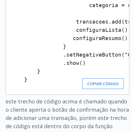
                        categoria = c
                    transacoes.add(tra
                    configuraLista()

                   configuraResumo()

                }

                .setNegativeButton(
"C
                .show()

        }

    }
COPIAR CÓDIGO
este trecho de código acima é chamado quando
o cliente aperta o botão de confirmação na hora
de adicionar uma transação, porém este trecho
de código está dentro do corpo da função