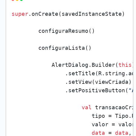
super
.onCreate(savedInstanceState)

        configuraResumo()

        configuraLista()

            AlertDialog.Builder(
this
)

                .setTitle(R.string.ad
                .setView(viewCriada)

                .setPositiveButton(
"A
val
 transacaoCri
                        tipo = Tipo.RE
                        valor = valorF
data
 = 
data
,
