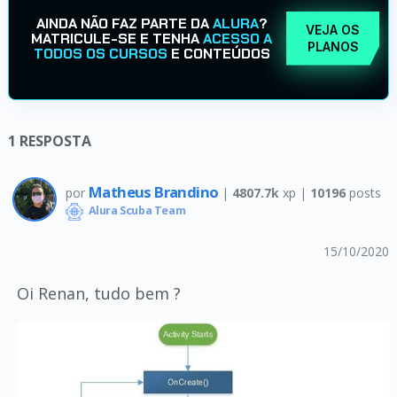
AINDA NÃO FAZ PARTE DA
ALURA
?
VEJA OS
MATRICULE-SE E TENHA
ACESSO A
PLANOS
TODOS OS CURSOS
E CONTEÚDOS
1
RESPOSTA
Matheus Brandino
por
|
4807.7k
xp |
10196
posts
Alura Scuba Team
15/10/2020
Oi Renan, tudo bem ?