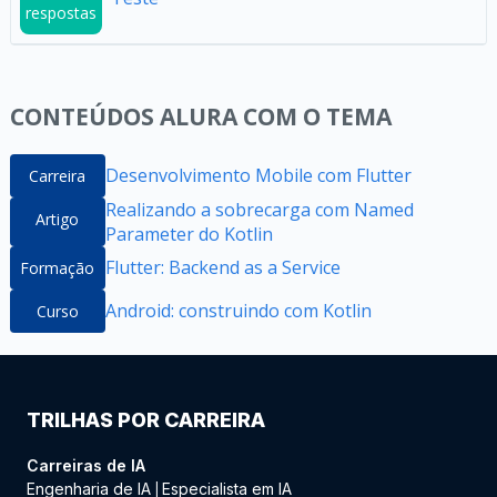
respostas
CONTEÚDOS ALURA COM O TEMA
Desenvolvimento Mobile com Flutter
Carreira
Realizando a sobrecarga com Named
Artigo
Parameter do Kotlin
Flutter: Backend as a Service
Formação
Android: construindo com Kotlin
Curso
TRILHAS POR CARREIRA
Carreiras de IA
Engenharia de IA
Especialista em IA
|