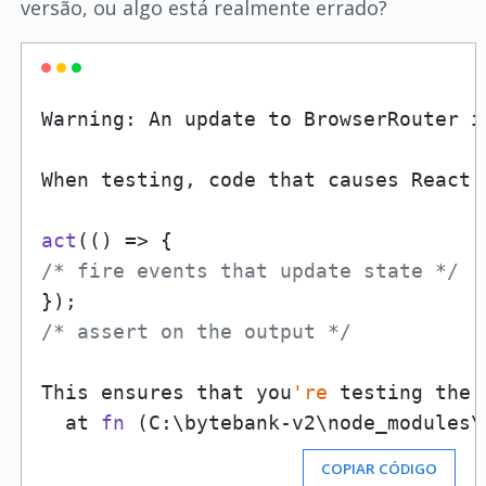
versão, ou algo está realmente errado?
Warning: An update to BrowserRouter i
When testing, code that causes React 
act
/* fire events that update state */
/* assert on the output */
This ensures that you
're
 testing the 
  at 
fn
 (C:\bytebank-v2\node_modules\
COPIAR CÓDIGO