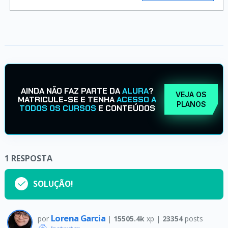
AINDA NÃO FAZ PARTE DA
ALURA
?
VEJA OS
MATRICULE-SE E TENHA
ACESSO A
PLANOS
TODOS OS CURSOS
E CONTEÚDOS
1
RESPOSTA
SOLUÇÃO!
Lorena Garcia
por
|
15505.4k
xp |
23354
posts