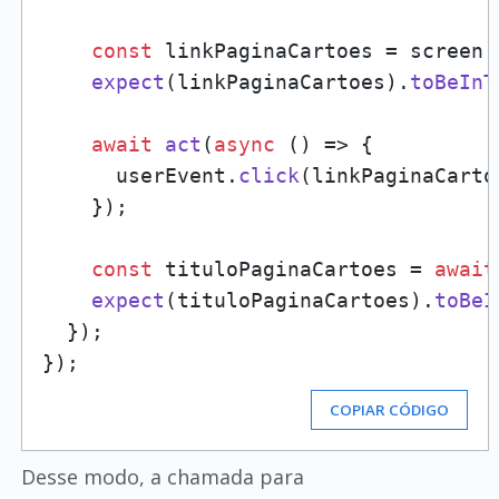
const
 linkPaginaCartoes = screen.
expect
(linkPaginaCartoes).
toBeInT
await
act
(
async
 () => {

      userEvent.
click
(linkPaginaCartoe
    });

const
 tituloPaginaCartoes = 
await
expect
(tituloPaginaCartoes).
toBeI
  });

COPIAR CÓDIGO
Desse modo, a chamada para