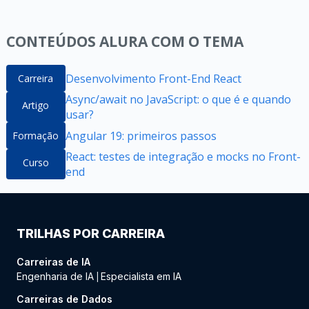
CONTEÚDOS ALURA COM O TEMA
Desenvolvimento Front-End React
Carreira
Async/await no JavaScript: o que é e quando
Artigo
usar?
Angular 19: primeiros passos
Formação
React: testes de integração e mocks no Front-
Curso
end
TRILHAS POR CARREIRA
Carreiras de IA
Engenharia de IA
Especialista em IA
|
Carreiras de Dados