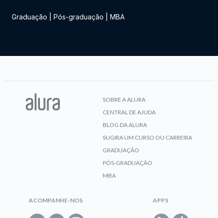
Graduação
|
Pós-graduação
|
MBA
SOBRE A ALURA
CENTRAL DE AJUDA
BLOG DA ALURA
SUGIRA UM CURSO OU CARREIRA
GRADUAÇÃO
PÓS-GRADUAÇÃO
MBA
ACOMPANHE-NOS
APPS