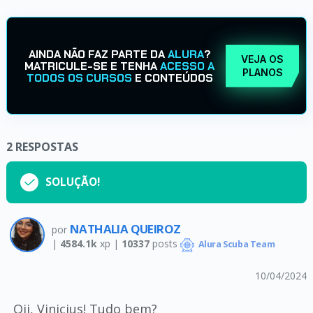
AINDA NÃO FAZ PARTE DA
ALURA
?
VEJA OS
MATRICULE-SE E TENHA
ACESSO A
PLANOS
TODOS OS CURSOS
E CONTEÚDOS
2
RESPOSTAS
SOLUÇÃO!
NATHALIA QUEIROZ
por
|
4584.1k
xp |
10337
posts
Alura Scuba Team
10/04/2024
Oii, Vinicius! Tudo bem?