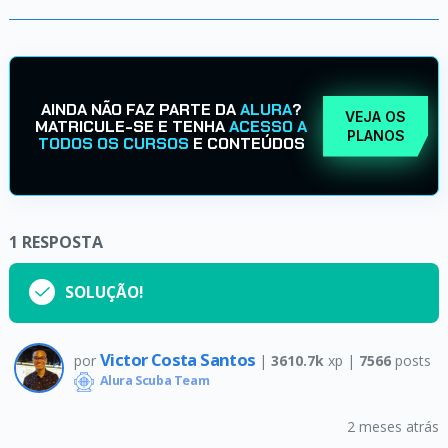
AINDA NÃO FAZ PARTE DA
ALURA
?
VEJA OS
MATRICULE-SE E TENHA
ACESSO A
PLANOS
TODOS OS CURSOS
E CONTEÚDOS
1
RESPOSTA
SOLUÇÃO!
Victor Costa Santos
por
|
3610.7k
xp |
7566
posts
Alura Scuba Team
2 meses atrás