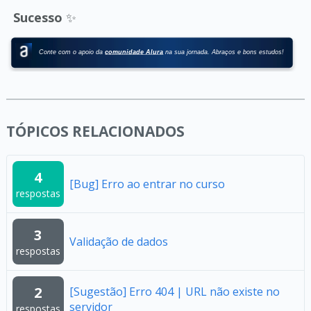
Sucesso
✨
TÓPICOS RELACIONADOS
4
[Bug] Erro ao entrar no curso
respostas
3
Validação de dados
respostas
2
[Sugestão] Erro 404 | URL não existe no
servidor
respostas