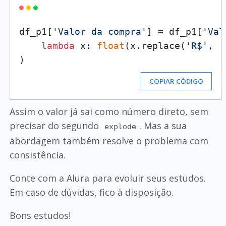
df_p1[
'Valor da compra'
] = df_p1[
'Val
lambda
 x: 
float
(x.replace(
'R$'
, 
'
COPIAR CÓDIGO
Assim o valor já sai como número direto, sem
precisar do segundo
. Mas a sua
explode
abordagem também resolve o problema com
consistência.
Conte com a Alura para evoluir seus estudos.
Em caso de dúvidas, fico à disposição.
Bons estudos!