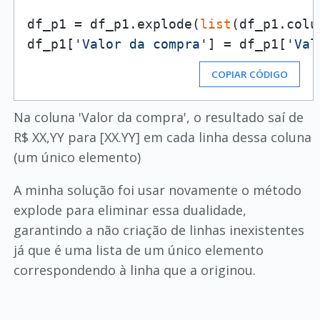
df_p1 = df_p1.explode(
list
(df_p1.colu
df_p1[
'Valor da compra'
] = df_p1[
'Val
COPIAR CÓDIGO
Na coluna 'Valor da compra', o resultado saí de
R$ XX,YY para [XX.YY] em cada linha dessa coluna
(um único elemento)
A minha solução foi usar novamente o método
explode para eliminar essa dualidade,
garantindo a não criação de linhas inexistentes
já que é uma lista de um único elemento
correspondendo à linha que a originou.