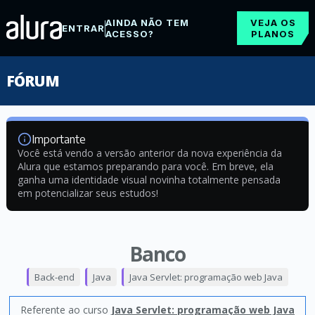
AINDA NÃO TEM
VEJA OS
ENTRAR
ACESSO?
PLANOS
FÓRUM
Importante
Você está vendo a versão anterior da nova experiência da
Alura que estamos preparando para você. Em breve, ela
ganha uma identidade visual novinha totalmente pensada
em potencializar seus estudos!
Banco
Back-end
Java
Java Servlet: programação web Java
Referente ao curso
Java Servlet: programação web Java