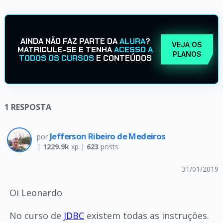
AINDA NÃO FAZ PARTE DA
ALURA
?
VEJA OS
MATRICULE-SE E TENHA
ACESSO A
PLANOS
TODOS OS CURSOS
E CONTEÚDOS
1
RESPOSTA
Jefferson Ribeiro de Medeiros
por
|
1229.9k
xp |
623
posts
31/01/2019
Oi Leonardo
No curso de
JDBC
existem todas as instruções.