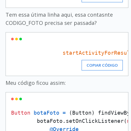
Tem essa útima linha aqui, essa contasnte
CODIGO_FOTO precisa ser passada?
startActivityForResul
COPIAR CÓDIGO
Meu código ficou assim:
Button
botaFoto
=
 (Button) findViewBy
        botaFoto.setOnClickListener(
n
@Override