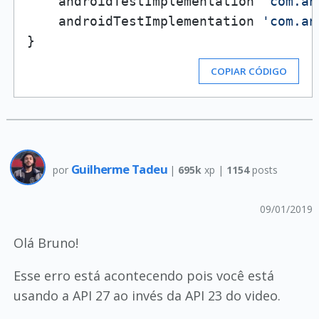
    androidTestImplementation 
'com.an
    androidTestImplementation 
'com.an
COPIAR CÓDIGO
Guilherme Tadeu
por
|
695k
xp |
1154
posts
09/01/2019
Olá Bruno!
Esse erro está acontecendo pois você está
usando a API 27 ao invés da API 23 do video.