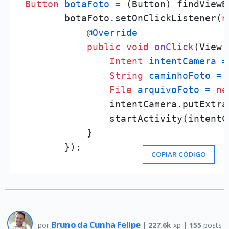
Button
botaFoto
=
 (Button) findViewB
        botaFoto.setOnClickListener(
n
@Override
public
void
onClick
(View 
Intent
intentCamera
=
String
caminhoFoto
=
 
File
arquivoFoto
=
ne
                intentCamera.putExtra
                startActivity(intentCa
            }

        });
COPIAR CÓDIGO
Bruno da Cunha Felipe
por
|
227.6k
xp |
155
posts