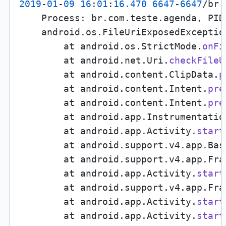
2019
-
01
-
09
16
:
01
:
16.470
6647
-
6647
/br.
    Process: br.com.teste.agenda, PID
    android.os.FileUriExposedExceptio
        at android.os.StrictMode.
onFi
        at android.net.Uri.
checkFileU
        at android.content.ClipData.
p
        at android.content.Intent.
pre
        at android.content.Intent.
pre
        at android.app.Instrumentatio
        at android.app.Activity.
start
        at android.support.v4.app.Bas
        at android.support.v4.app.Fra
        at android.app.Activity.
start
        at android.support.v4.app.Fra
        at android.app.Activity.
start
        at android.app.Activity.
start