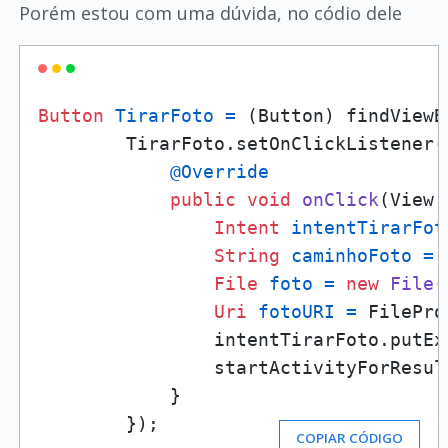
Porém estou com uma dúvida, no códio dele
Button
TirarFoto
=
 (Button) findViewB
        TirarFoto.setOnClickListener(
@Override
public
void
onClick
(View 
Intent
intentTirarFot
String
caminhoFoto
=
 
File
foto
=
new
File
(
Uri
fotoURI
=
 FilePro
                intentTirarFoto.putEx
                startActivityForResul
            }

        });
COPIAR CÓDIGO