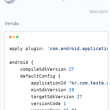
09/01/2019
Versão
apply plugin: 
'com.android.applicatio
android {

    compileSdkVersion 
27
    defaultConfig {

        applicationId 
"br.com.teste.a
        minSdkVersion 
19
        targetSdkVersion 
27
        versionCode 
1