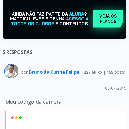
AINDA NÃO FAZ PARTE DA
ALURA
?
VEJA OS
MATRICULE-SE E TENHA
ACESSO A
PLANOS
TODOS OS CURSOS
E CONTEÚDOS
5
RESPOSTAS
Bruno da Cunha Felipe
por
|
227.6k
xp |
155
posts
09/01/2019
Meu código da camera