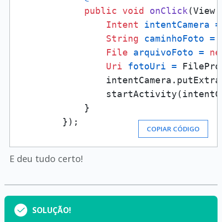
public
void
onClick
(View 
Intent
intentCamera
=
String
caminhoFoto
=
 
File
arquivoFoto
=
ne
Uri
fotoUri
=
 FilePro
                intentCamera.putExtra
                startActivity(intentCa
            }

        });
COPIAR CÓDIGO
E deu tudo certo!
SOLUÇÃO!