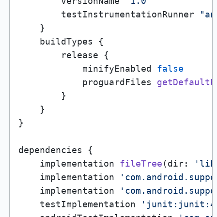
        versionName 
"1.0"
        testInstrumentationRunner 
"an
    }

    buildTypes {

        release {

            minifyEnabled 
false
            proguardFiles 
getDefaultP
        }

    }

}

dependencies {

    implementation 
fileTree
(dir: 
'lib
    implementation 
'com.android.suppo
    implementation 
'com.android.suppo
    testImplementation 
'junit:junit:4