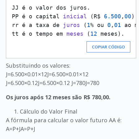
JJ é o valor dos juros.

PP é o capital 
inicial
(R$ 
6.500
,
00
)
.

rr é a taxa de 
juros
(
1
% ou 
0
,
01
 ao m
tt é o tempo em 
meses
(
12
 meses)
COPIAR CÓDIGO
Substituindo os valores:
J=6.500×0.01×12J=6.500×0.01×12
J=6.500×0.12J=6.500×0.12 J=780J=780
Os juros após 12 meses são R$ 780,00.
Cálculo do Valor Final
A fórmula para calcular o valor futuro AA é:
A=P+JA=P+J