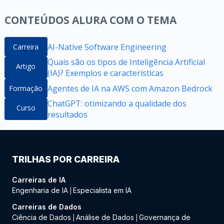
CONTEÚDOS ALURA COM O TEMA
AI-Native Software Engineering
Carreira
Quais são os tipos de Inteligência Artificial
Artigo
(IA)? Exemplos e características
Agentes de IA na AWS com Amazon Bedrock
Formação
ChatGPT: otimizando a qualidade dos
Curso
resultados
TRILHAS POR CARREIRA
Carreiras de IA
Engenharia de IA
Especialista em IA
|
Carreiras de Dados
Ciência de Dados
Análise de Dados
Governança de
|
|