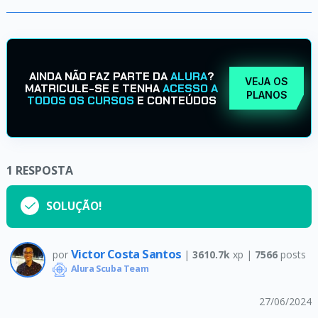
AINDA NÃO FAZ PARTE DA
ALURA
?
VEJA OS
MATRICULE-SE E TENHA
ACESSO A
PLANOS
TODOS OS CURSOS
E CONTEÚDOS
1
RESPOSTA
SOLUÇÃO!
Victor Costa Santos
por
|
3610.7k
xp |
7566
posts
Alura Scuba Team
27/06/2024