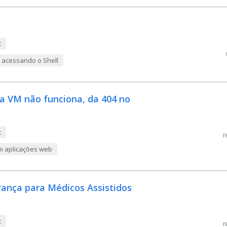
t
 acessando o Shell
na VM não funciona, da 404 no
t
r
m aplicações web
ança para Médicos Assistidos
t
r