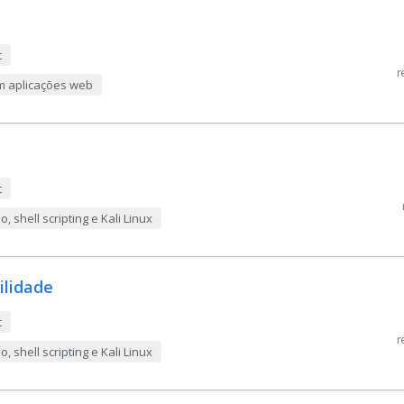
t
r
m aplicações web
t
 shell scripting e Kali Linux
ilidade
t
r
 shell scripting e Kali Linux