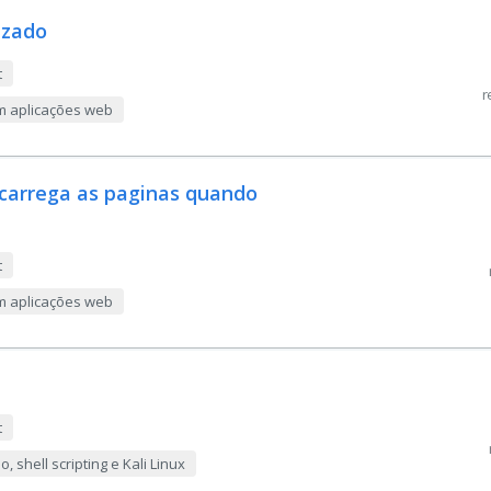
izado
t
r
m aplicações web
 carrega as paginas quando
t
m aplicações web
t
 shell scripting e Kali Linux