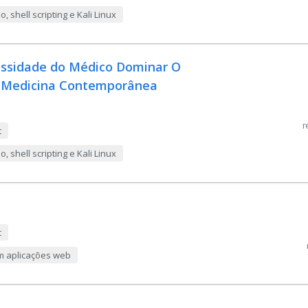
 shell scripting e Kali Linux
essidade do Médico Dominar O
a Medicina Contemporânea
r
t
 shell scripting e Kali Linux
b
t
m aplicações web