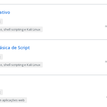
rativo
t
r
 shell scripting e Kali Linux
ásica de Script
t
r
 shell scripting e Kali Linux
t
m aplicações web