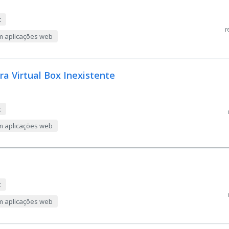
t
r
m aplicações web
ra Virtual Box Inexistente
t
m aplicações web
t
m aplicações web