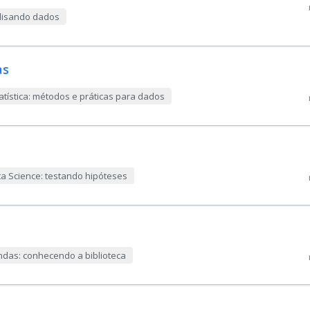
alisando dados
as
atística: métodos e práticas para dados
a Science: testando hipóteses
das: conhecendo a biblioteca