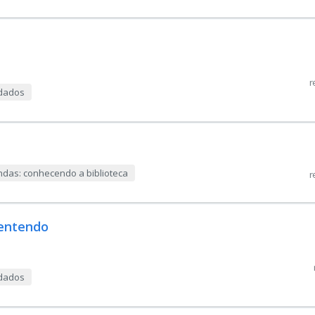
r
 dados
das: conhecendo a biblioteca
r
 entendo
 dados