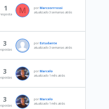
1
por
Marcosrrrossi
atualizado 3 semanas atrás
resposta
3
por
Estudante
atualizado 3 semanas atrás
espostas
3
por
Marcelo
atualizado 1 mês atrás
espostas
3
por
Marcelo
atualizado 1 mês atrás
espostas