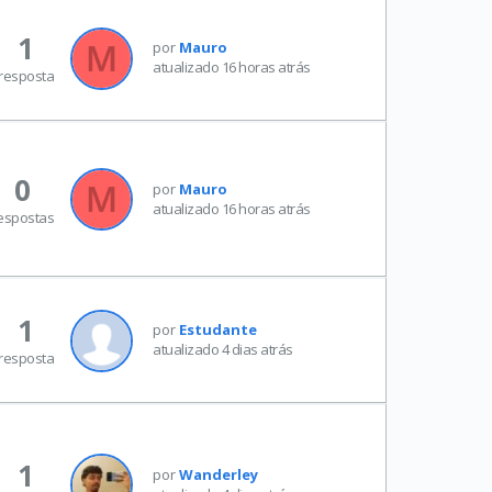
1
por
Mauro
atualizado 16 horas atrás
resposta
0
por
Mauro
atualizado 16 horas atrás
espostas
1
por
Estudante
atualizado 4 dias atrás
resposta
1
por
Wanderley