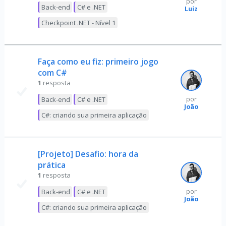
por
Back-end
C# e .NET
Luiz
Checkpoint .NET - Nível 1
Faça como eu fiz: primeiro jogo
com C#
1
resposta
Back-end
C# e .NET
por
João
C#: criando sua primeira aplicação
[Projeto] Desafio: hora da
prática
1
resposta
Back-end
C# e .NET
por
João
C#: criando sua primeira aplicação