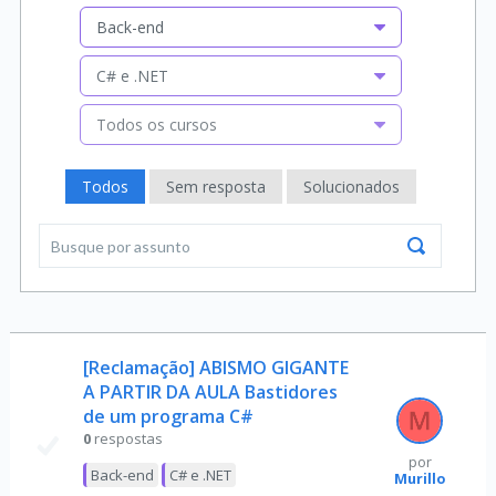
Back-end
C# e .NET
Todos os cursos
Todos
Sem resposta
Solucionados
[Reclamação] ABISMO GIGANTE
A PARTIR DA AULA Bastidores
de um programa C#
0
respostas
por
Back-end
C# e .NET
Murillo