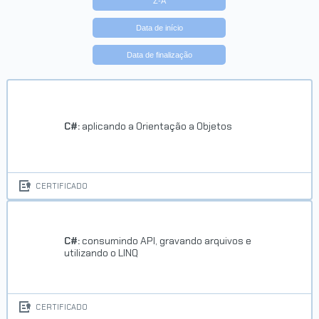
Z-A
Data de início
Data de finalização
C#:
aplicando a Orientação a Objetos
CERTIFICADO
C#:
consumindo API, gravando arquivos e
utilizando o LINQ
CERTIFICADO