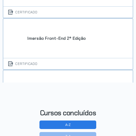
CERTIFICADO
Imersão Front-End 2ª Edição
CERTIFICADO
Imersão Cloud Devops
Cursos concluídos
CERTIFICADO
A-Z