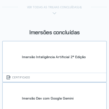
Trilha Iniciante em programação
VER TODAS AS TRILHAS CONCLUÍDAS(4)
Concluído em 04/08/2026
VER CERTIFICADO
Imersões concluídas
Imersão Inteligência Artificial 2ª Edição
CERTIFICADO
Imersão Dev com Google Gemini