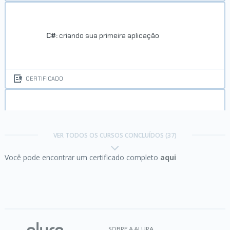
C#:
criando sua primeira aplicação
CERTIFICADO
C#:
desenvolvimento e gerenciamento de
bibliotecas
VER TODOS OS CURSOS CONCLUÍDOS (37)
Você pode encontrar um certificado completo
aqui
CERTIFICADO
C#:
dominando Orientação a Objetos
SOBRE A ALURA