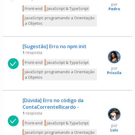
por
Front-end
JavaScript & TypeScript
Pedro
JavaScript: programando a Orientação
a Objetos
[Sugestão] Erro no npm init
1
resposta
Front-end
JavaScript & TypeScript
por
JavaScript: programando a Orientação
Priscila
a Objetos
[Dúvida] Erro no código da
ContaCorrenteRicardo -
1
resposta
Front-end
JavaScript & TypeScript
por
Luis
JavaScript: programando a Orientação