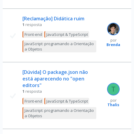
[Reclamação] Didática ruim
1
resposta
Front-end
JavaScript & TypeScript
por
JavaScript: programando a Orientação
Brenda
a Objetos
[Dúvida] O package.json não
está aparecendo no "open
editors"
1
resposta
por
Front-end
JavaScript & TypeScript
Thalis
JavaScript: programando a Orientação
a Objetos