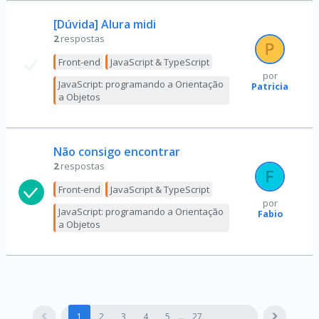
[Dúvida] Alura midi
2
respostas
Front-end
JavaScript & TypeScript
por
JavaScript: programando a Orientação
Patricia
a Objetos
Não consigo encontrar
2
respostas
Front-end
JavaScript & TypeScript
por
JavaScript: programando a Orientação
Fabio
a Objetos
1
2
3
4
5
27