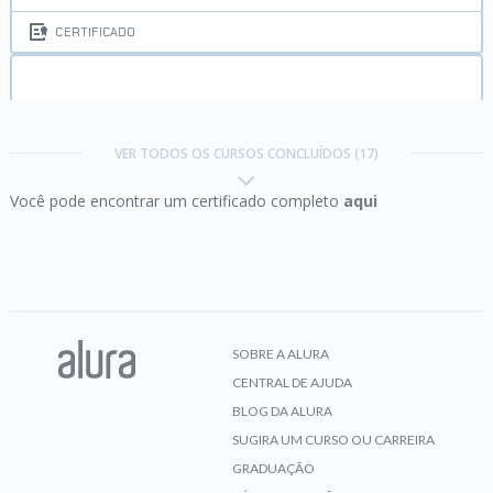
CERTIFICADO
Java:
criando a sua primeira aplicação
VER TODOS OS CURSOS CONCLUÍDOS (17)
Você pode encontrar um certificado completo
aqui
CERTIFICADO
Java:
trabalhando com lambdas, streams e Spring
Framework
SOBRE A ALURA
CENTRAL DE AJUDA
CERTIFICADO
BLOG DA ALURA
SUGIRA UM CURSO OU CARREIRA
GRADUAÇÃO