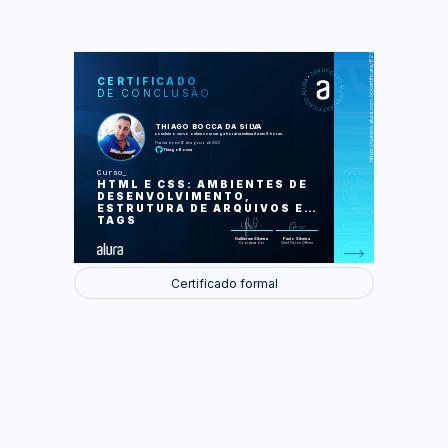
https://cursos.alura.com.br/certificate/8275b187-fbf0-41a1-90cf-58de2aa6c8ac
LAS
AU
CERTIFICADO
DE CONCLUSÃO
O editor de código VSCode
Documentação e HTML
Layout e tags semânticas
THIAGO BOCCA DA SILVA
Estilizando o projeto com CSS
concluiu o curso online com carga horária estimada em 8 horas.
Super estilizando o seu CSS
Finalizado em 16 de agosto de 2023
ThiagoBocca
Foram feitas 49 de 49 atividades.
Curso
HTML E CSS: AMBIENTES DE
DESENVOLVIMENTO,
ESTRUTURA DE ARQUIVOS E
TAGS
Guilherme Silveira
Paulo Silveira
Coordenador
Chief Vision Officer
Certificado formal