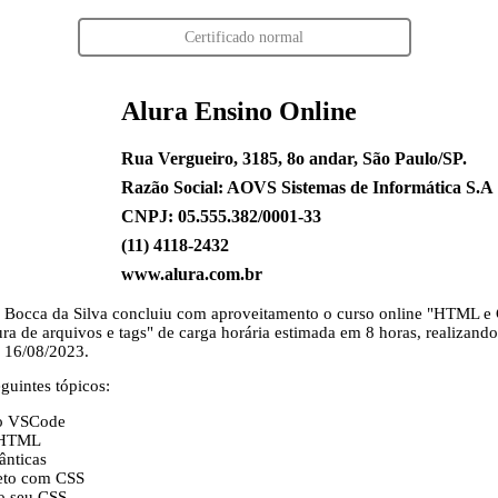
Certificado normal
Alura Ensino Online
Rua Vergueiro, 3185, 8o andar, São Paulo/SP.
Razão Social: AOVS Sistemas de Informática S.A
CNPJ: 05.555.382/0001-33
(11) 4118-2432
www.alura.com.br
 Bocca da Silva
concluiu com aproveitamento o curso online "HTML e 
ra de arquivos e tags" de carga horária estimada em 8 horas, realizando
 16/08/2023.
guintes tópicos:
go VSCode
 HTML
ânticas
jeto com CSS
 o seu CSS