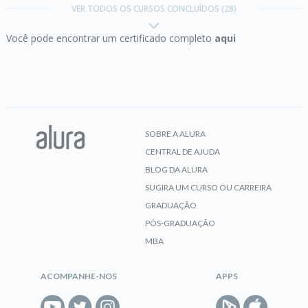
VER TODOS OS CURSOS CONCLUÍDOS (28)
Você pode encontrar um certificado completo
aqui
CERTIFICADO
Django:
persistência de dados e Admin
SOBRE A ALURA
CENTRAL DE AJUDA
CERTIFICADO
BLOG DA ALURA
SUGIRA UM CURSO OU CARREIRA
GRADUAÇÃO
Django:
programação web com Python e
PÓS-GRADUAÇÃO
simplicidade
MBA
ACOMPANHE-NOS
APPS
CERTIFICADO