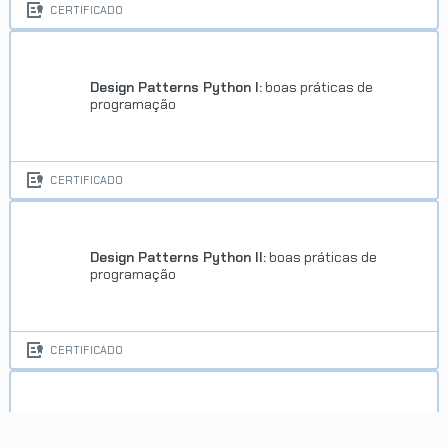
CERTIFICADO
Design Patterns Python I:
boas práticas de
programação
CERTIFICADO
Design Patterns Python II:
boas práticas de
programação
CERTIFICADO
Django:
autenticação de formulários e alerta