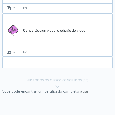
CERTIFICADO
Canva:
Design visual e edição de vídeo
CERTIFICADO
Canva:
Ferramentas para campanha de marketing
e apresentações
VER TODOS OS CURSOS CONCLUÍDOS (45)
Você pode encontrar um certificado completo
aqui
CERTIFICADO