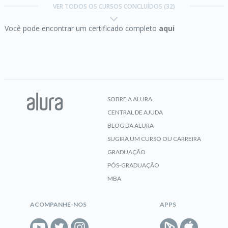
VER TODOS OS CURSOS CONCLUÍDOS (32)
Você pode encontrar um certificado completo
aqui
CERTIFICADO
Certificação PMP e CAPM parte 12:
código de
conduta e ética
SOBRE A ALURA
CENTRAL DE AJUDA
CERTIFICADO
BLOG DA ALURA
SUGIRA UM CURSO OU CARREIRA
GRADUAÇÃO
Certificação PMP e CAPM parte 2:
PÓS-GRADUAÇÃO
gerenciamento de integração
MBA
ACOMPANHE-NOS
APPS
CERTIFICADO