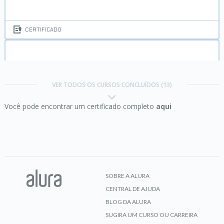
CERTIFICADO
Inkscape:
desenvolvendo uma identidade visual
VER TODOS OS CURSOS CONCLUÍDOS (13)
Você pode encontrar um certificado completo
aqui
CERTIFICADO
Inkscape:
vetorizando com a ferramenta Bezier e
criando simulações
SOBRE A ALURA
CENTRAL DE AJUDA
CERTIFICADO
BLOG DA ALURA
SUGIRA UM CURSO OU CARREIRA