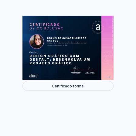
https://cursos.alura.com.br/certificate/53e1be89-f166-4287-833f-f8d43f664bd4
LAS
AU
CERTIFICADO
DE CONCLUSÃO
Conhecendo a Gestalt
Criando a logo
Trabalhando a Gestalt em peças
RAQUEL DE AVELAR BILCK DOS
Tendências
SANTOS
concluiu o curso online com carga horária estimada em 8 horas.
Finalizado em 10 de fevereiro de 2021
Foram feitas 29 de 29 atividades.
Curso
DESIGN GRÁFICO COM
GESTALT: DESENVOLVA UM
PROJETO GRÁFICO
Guilherme Silveira
Paulo Silveira
Coordenador
Chief Vision Officer
Certificado formal