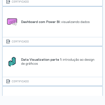
CERTIFICADO
Dashboard com Power BI:
visualizando dados
CERTIFICADO
Data Visualization parte 1:
introdução ao design
de gráficos
CERTIFICADO
Data Visualization parte 2:
Escolhendo o melhor
gráfico