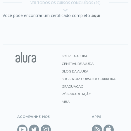
VER TODOS OS CURSOS CONCLUÍDOS (20)
Você pode encontrar um certificado completo
aqui
CERTIFICADO
Excel II:
Tabelas dinâmicas, validação e mais
funções
SOBRE A ALURA
CENTRAL DE AJUDA
CERTIFICADO
BLOG DA ALURA
SUGIRA UM CURSO OU CARREIRA
GRADUAÇÃO
Excel III:
Avançando em funções e criando suas
PÓS-GRADUAÇÃO
macros
MBA
ACOMPANHE-NOS
APPS
CERTIFICADO