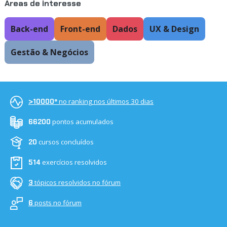
Áreas de interesse
Back-end
Front-end
Dados
UX & Design
Gestão & Negócios
no ranking nos últimos 30 dias
>10000º
pontos acumulados
66200
cursos concluídos
20
exercícios resolvidos
514
tópicos resolvidos no fórum
3
posts no fórum
6