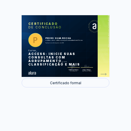
https://cursos.alura.com.br/certificate/2f149b6c-1b7c-4a25-bef9-d892d33ba4e4
LAS
AU
CERTIFICADO
DE CONCLUSÃO
Conceitos, criando uma consulta
Trabalhando com a criação, estrutura
da tabela e registros
Importação: do Excel para o Access
PEDRO SILVA ROCHA
Classificação
concluiu o curso online com carga horária estimada em 8 horas.
Funções
Finalizado em 24 de janeiro de 2018
Melhorando as consultas
Tabela de propriedades
Curso
Aplicando Máscaras
ACCESS: INICIE SUAS
Parâmetros e conclusão
CONSULTAS COM
AGRUPAMENTO,
Foram feitas 61 de 61 atividades.
CLASSIFICAÇÃO E MAIS
Guilherme Silveira
Paulo Silveira
Coordenador
Chief Vision Officer
Certificado formal