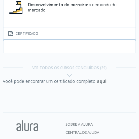
VER CERTIFICADO
Desenvolvimento de carreira:
a demanda do
mercado
CERTIFICADO
Empreendedorismo:
da ideia ao plano de negócios
Trilha Iniciante em Programação
VER TODOS OS CURSOS CONCLUÍDOS (29)
G8 - ONE
Você pode encontrar um certificado completo
aqui
Concluído em 12/03/2025
CERTIFICADO
VER CERTIFICADO
Foco:
trazendo mais resultados para o dia a dia
SOBRE A ALURA
CENTRAL DE AJUDA