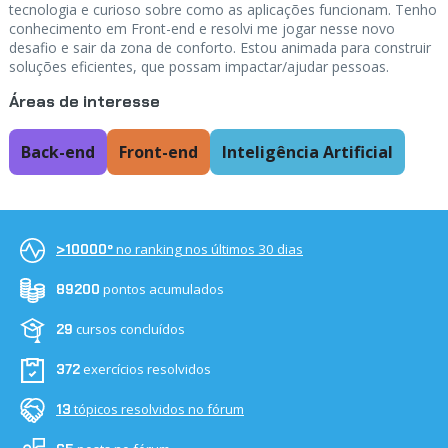
tecnologia e curioso sobre como as aplicações funcionam. Tenho
conhecimento em Front-end e resolvi me jogar nesse novo
desafio e sair da zona de conforto. Estou animada para construir
soluções eficientes, que possam impactar/ajudar pessoas.
Áreas de interesse
Back-end
Front-end
Inteligência Artificial
no ranking nos últimos 30 dias
>10000º
pontos acumulados
89200
cursos concluídos
29
exercícios resolvidos
372
tópicos resolvidos no fórum
13