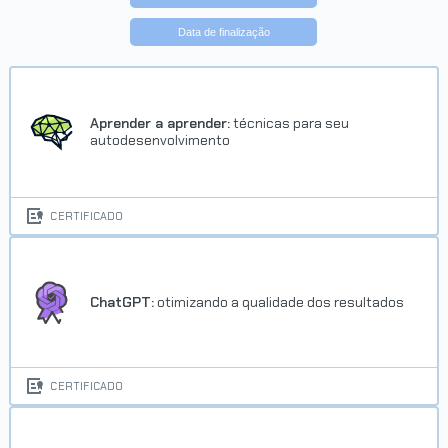
Data de finalização
Trilha Java e Orientação a
Objetos G7 - ONE
Concluído em 15/11/2024
Aprender a aprender:
técnicas para seu
autodesenvolvimento
VER CERTIFICADO
CERTIFICADO
ChatGPT:
otimizando a qualidade dos resultados
Trilha Desenvolvimento Pessoal
G8 - ONE
CERTIFICADO
Concluído em 03/02/2025